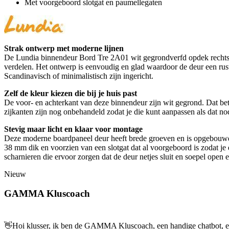
Met voorgeboord slotgat en paumellegaten
Strak ontwerp met moderne lijnen
De Lundia binnendeur Bord Tre 2A01 wit gegrondverfd opdek rechts 83 
verdelen. Het ontwerp is eenvoudig en glad waardoor de deur een rust
Scandinavisch of minimalistisch zijn ingericht.
Zelf de kleur kiezen die bij je huis past
De voor- en achterkant van deze binnendeur zijn wit gegrond. Dat bete
zijkanten zijn nog onbehandeld zodat je die kunt aanpassen als dat nod
Stevig maar licht en klaar voor montage
Deze moderne boardpaneel deur heeft brede groeven en is opgebouwd me
38 mm dik en voorzien van een slotgat dat al voorgeboord is zodat je d
scharnieren die ervoor zorgen dat de deur netjes sluit en soepel open
Nieuw
GAMMA Kluscoach
👋
Hoi klusser, ik ben de GAMMA Kluscoach, een handige chatbot, en 