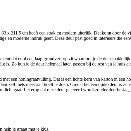
x 211.5 cm heeft een strak en modern uiterlijk. Dat komt door de vijf
ige en moderne indruk geeft. Deze deur past goed in interieurs die een
kent dat er al een laag grondverf op zit waardoor je de deur makkelijk 
ig is. Zo kun je de deur helemaal laten passen bij de rest van je huis e
t een honingraatvulling. Dat is een lichte kern van karton in een honi
aar zelf niets meer aan hoeft te doen. Omdat het een opdekdeur is zitte
 en dicht gaat. Let erop dat deze deur geleverd wordt zonder deurbeslag,
help je graag met je klus.