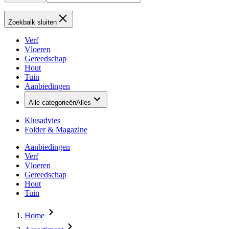
Zoekbalk sluiten
Verf
Vloeren
Gereedschap
Hout
Tuin
Aanbiedingen
Alle categorieën
Alles
Klusadvies
Folder & Magazine
Aanbiedingen
Verf
Vloeren
Gereedschap
Hout
Tuin
Home