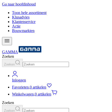
Ga naar hoofdinhoud
Toon hele assortiment
Klusadvies
Klantenservice
Actie
Bouwmarkten
GAMMA
Zoeken
Zoeken
Inloggen
Favorieten
,
0 artikelen
Winkelwagen
,
0 artikelen
Zoeken
Zoeken