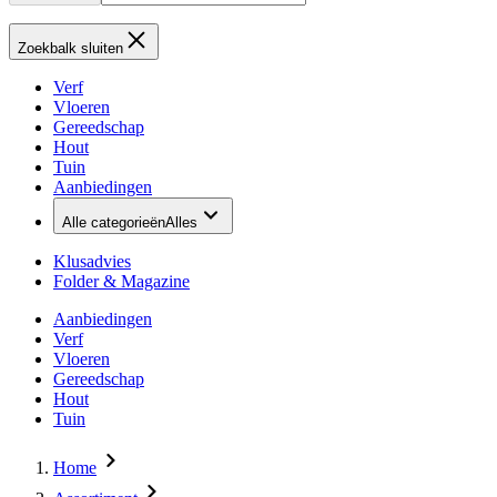
Zoekbalk sluiten
Verf
Vloeren
Gereedschap
Hout
Tuin
Aanbiedingen
Alle categorieën
Alles
Klusadvies
Folder & Magazine
Aanbiedingen
Verf
Vloeren
Gereedschap
Hout
Tuin
Home