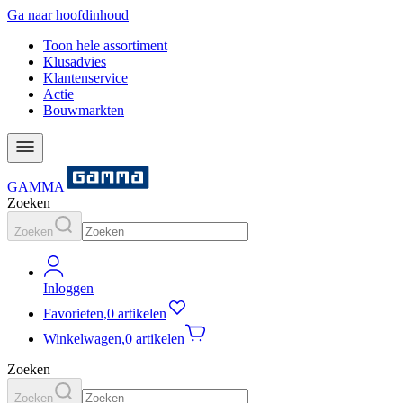
Ga naar hoofdinhoud
Toon hele assortiment
Klusadvies
Klantenservice
Actie
Bouwmarkten
GAMMA
Zoeken
Zoeken
Inloggen
Favorieten
,
0 artikelen
Winkelwagen
,
0 artikelen
Zoeken
Zoeken