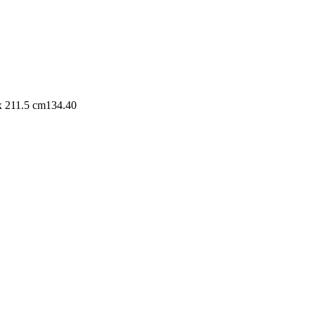
x 211.5 cm
134.40