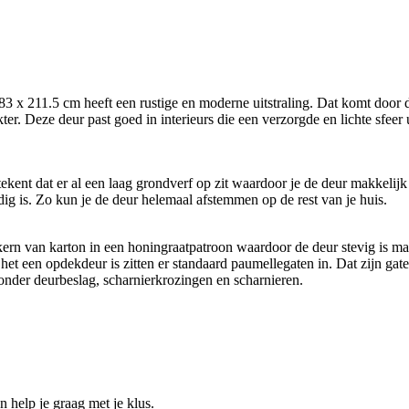
 211.5 cm heeft een rustige en moderne uitstraling. Dat komt door de s
er. Deze deur past goed in interieurs die een verzorgde en lichte sfeer 
kent dat er al een laag grondverf op zit waardoor je de deur makkelijk 
dig is. Zo kun je de deur helemaal afstemmen op de rest van je huis.
kern van karton in een honingraatpatroon waardoor de deur stevig is maa
het een opdekdeur is zitten er standaard paumellegaten in. Dat zijn gate
zonder deurbeslag, scharnierkrozingen en scharnieren.
help je graag met je klus.