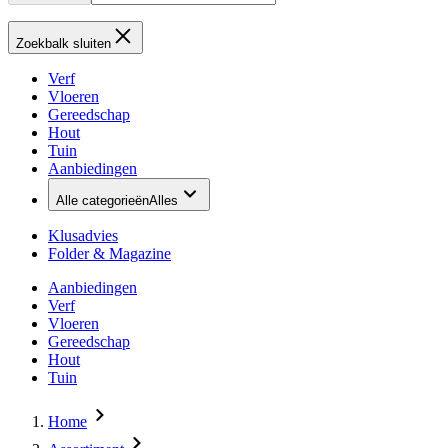
Zoekbalk sluiten
Verf
Vloeren
Gereedschap
Hout
Tuin
Aanbiedingen
Alle categorieën
Alles
Klusadvies
Folder & Magazine
Aanbiedingen
Verf
Vloeren
Gereedschap
Hout
Tuin
Home