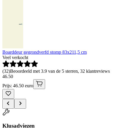
Boarddeur gegrondverfd stomp 83x211,5 cm
Veel verkocht
(
32
)
Beoordeeld met 3.9 van de 5 sterren, 32 klantreviews
46
.
50
Prijs: 46.50 euro
Klusadviezen