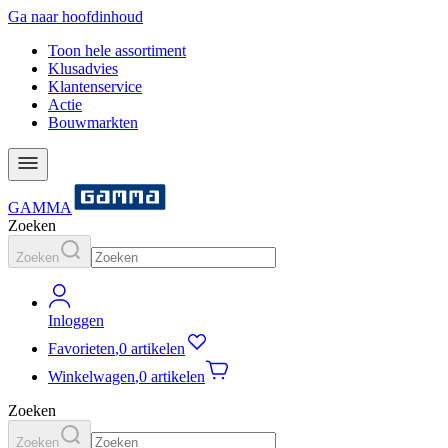
Ga naar hoofdinhoud
Toon hele assortiment
Klusadvies
Klantenservice
Actie
Bouwmarkten
GAMMA
Zoeken
Zoeken
Inloggen
Favorieten
,
0 artikelen
Winkelwagen
,
0 artikelen
Zoeken
Zoeken