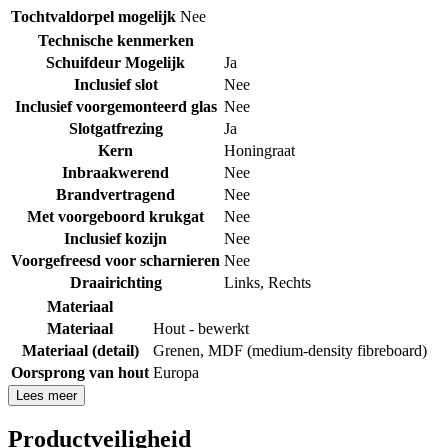
Tochtvaldorpel mogelijk
Nee
Technische kenmerken
Schuifdeur Mogelijk
Ja
Inclusief slot
Nee
Inclusief voorgemonteerd glas
Nee
Slotgatfrezing
Ja
Kern
Honingraat
Inbraakwerend
Nee
Brandvertragend
Nee
Met voorgeboord krukgat
Nee
Inclusief kozijn
Nee
Voorgefreesd voor scharnieren
Nee
Draairichting
Links
,
Rechts
Materiaal
Materiaal
Hout - bewerkt
Materiaal (detail)
Grenen
,
MDF (medium-density fibreboard)
Oorsprong van hout
Europa
Lees meer
Productveiligheid