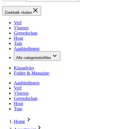
Zoekbalk sluiten
Verf
Vloeren
Gereedschap
Hout
Tuin
Aanbiedingen
Alle categorieën
Alles
Klusadvies
Folder & Magazine
Aanbiedingen
Verf
Vloeren
Gereedschap
Hout
Tuin
Home