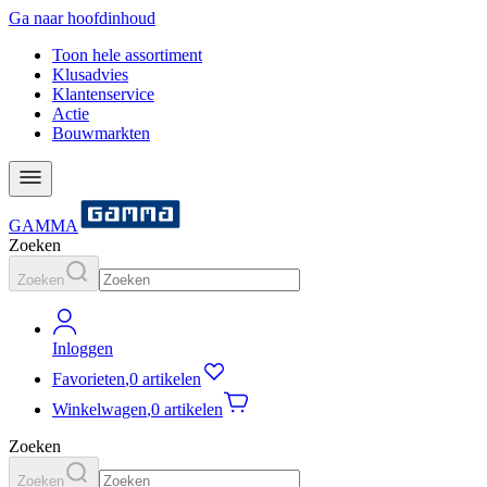
Ga naar hoofdinhoud
Toon hele assortiment
Klusadvies
Klantenservice
Actie
Bouwmarkten
GAMMA
Zoeken
Zoeken
Inloggen
Favorieten
,
0 artikelen
Winkelwagen
,
0 artikelen
Zoeken
Zoeken