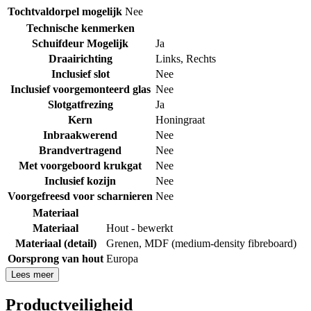
Tochtvaldorpel mogelijk
Nee
Technische kenmerken
Schuifdeur Mogelijk
Ja
Draairichting
Links
,
Rechts
Inclusief slot
Nee
Inclusief voorgemonteerd glas
Nee
Slotgatfrezing
Ja
Kern
Honingraat
Inbraakwerend
Nee
Brandvertragend
Nee
Met voorgeboord krukgat
Nee
Inclusief kozijn
Nee
Voorgefreesd voor scharnieren
Nee
Materiaal
Materiaal
Hout - bewerkt
Materiaal (detail)
Grenen
,
MDF (medium-density fibreboard)
Oorsprong van hout
Europa
Lees meer
Productveiligheid