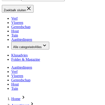
Zoekbalk sluiten
Verf
Vloeren
Gereedschap
Hout
Tuin
Aanbiedingen
Alle categorieën
Alles
Klusadvies
Folder & Magazine
Aanbiedingen
Verf
Vloeren
Gereedschap
Hout
Tuin
Home