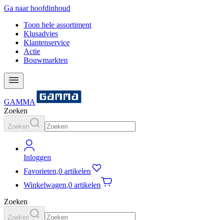
Ga naar hoofdinhoud
Toon hele assortiment
Klusadvies
Klantenservice
Actie
Bouwmarkten
GAMMA
Zoeken
Zoeken
Inloggen
Favorieten
,
0 artikelen
Winkelwagen
,
0 artikelen
Zoeken
Zoeken