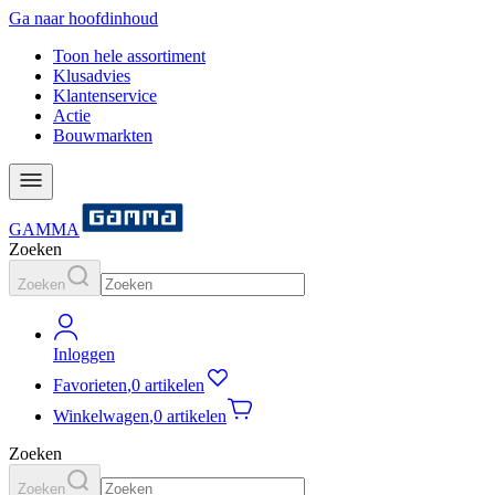
Ga naar hoofdinhoud
Toon hele assortiment
Klusadvies
Klantenservice
Actie
Bouwmarkten
GAMMA
Zoeken
Zoeken
Inloggen
Favorieten
,
0 artikelen
Winkelwagen
,
0 artikelen
Zoeken
Zoeken