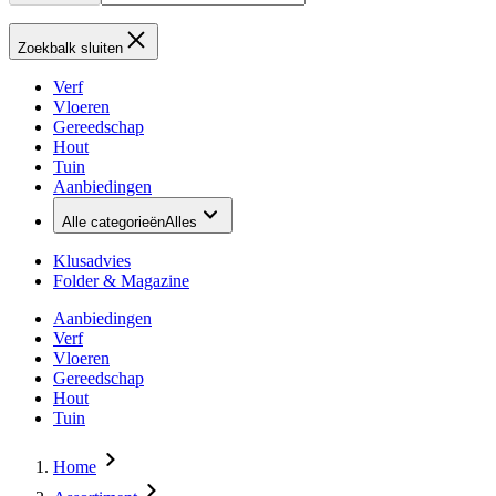
Zoekbalk sluiten
Verf
Vloeren
Gereedschap
Hout
Tuin
Aanbiedingen
Alle categorieën
Alles
Klusadvies
Folder & Magazine
Aanbiedingen
Verf
Vloeren
Gereedschap
Hout
Tuin
Home