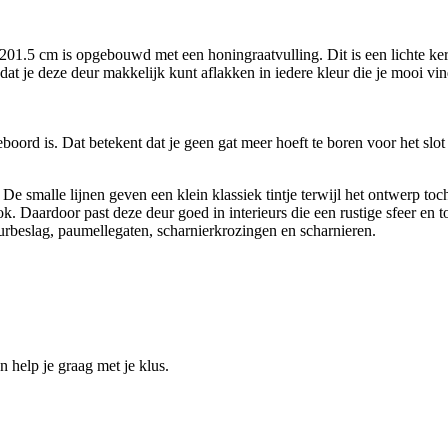
.5 cm is opgebouwd met een honingraatvulling. Dit is een lichte kern
odat je deze deur makkelijk kunt aflakken in iedere kleur die je mooi vi
ord is. Dat betekent dat je geen gat meer hoeft te boren voor het slot wa
 smalle lijnen geven een klein klassiek tintje terwijl het ontwerp toc
ok. Daardoor past deze deur goed in interieurs die een rustige sfeer en t
urbeslag, paumellegaten, scharnierkrozingen en scharnieren.
help je graag met je klus.