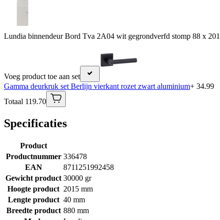
Lundia binnendeur Bord Tva 2A04 wit gegrondverfd stomp 88 x 20
Voeg product toe aan set
Gamma deurkruk set Berlijn vierkant rozet zwart aluminium
+ 34.99
Totaal 119.70
Specificaties
Product
Productnummer
336478
EAN
8711251992458
Gewicht product
30000 gr
Hoogte product
2015 mm
Lengte product
40 mm
Breedte product
880 mm