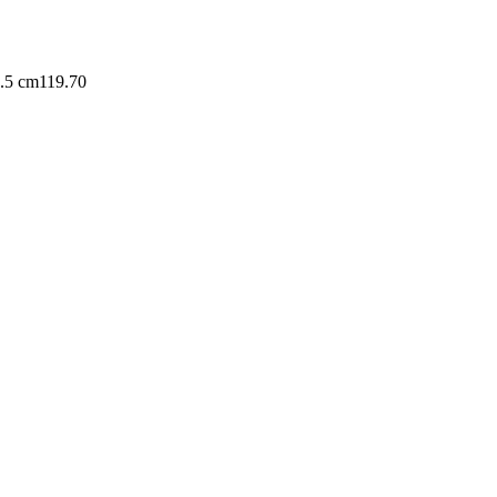
1.5 cm
119.70