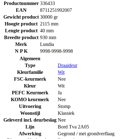
Productnummer
336433
EAN
8711251992007
Gewicht product
30000 gr
Hoogte product
2115 mm
Lengte product
40 mm
Breedte product
930 mm
Merk
Lundia
N P K
9998-9998-9998
Algemeen
Type
Draaideur
Kleurfamilie
Wit
FSC-keurmerk
Nee
Kleur
Wit
PEFC Keurmerk
Ja
KOMO keurmerk
Nee
Uitvoering
Stomp
Woonstijl
Klassiek
Geleverd incl. deurbeslag
Nee
Lijn
Bord Tva 2A05
Afwerking
Gegrond / met grondverflaag