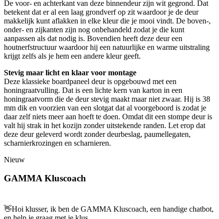
De voor- en achterkant van deze binnendeur zijn wit gegrond. Dat
betekent dat er al een laag grondverf op zit waardoor je de deur
makkelijk kunt aflakken in elke kleur die je mooi vindt. De boven-,
onder- en zijkanten zijn nog onbehandeld zodat je die kunt
aanpassen als dat nodig is. Bovendien heeft deze deur een
houtnerfstructuur waardoor hij een natuurlijke en warme uitstraling
krijgt zelfs als je hem een andere kleur geeft.
Stevig maar licht en klaar voor montage
Deze klassieke boardpaneel deur is opgebouwd met een
honingraatvulling. Dat is een lichte kern van karton in een
honingraatvorm die de deur stevig maakt maar niet zwaar. Hij is 38
mm dik en voorzien van een slotgat dat al voorgeboord is zodat je
daar zelf niets meer aan hoeft te doen. Omdat dit een stompe deur is
valt hij strak in het kozijn zonder uitstekende randen. Let erop dat
deze deur geleverd wordt zonder deurbeslag, paumellegaten,
scharnierkrozingen en scharnieren.
Nieuw
GAMMA Kluscoach
👋
Hoi klusser, ik ben de GAMMA Kluscoach, een handige chatbot,
en help je graag met je klus.