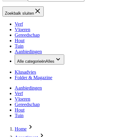
Zoekbalk sluiten
Verf
Vloeren
Gereedschap
Hout
Tuin
Aanbiedingen
Alle categorieën
Alles
Klusadvies
Folder & Magazine
Aanbiedingen
Verf
Vloeren
Gereedschap
Hout
Tuin
Home