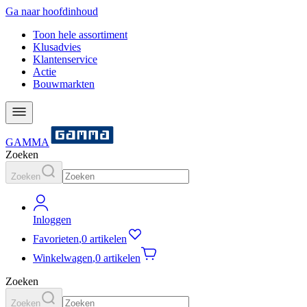
Ga naar hoofdinhoud
Toon hele assortiment
Klusadvies
Klantenservice
Actie
Bouwmarkten
GAMMA
Zoeken
Zoeken
Inloggen
Favorieten
,
0 artikelen
Winkelwagen
,
0 artikelen
Zoeken
Zoeken