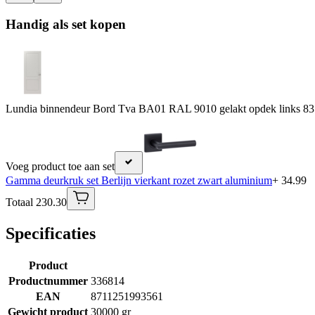
Handig als set kopen
Lundia binnendeur Bord Tva BA01 RAL 9010 gelakt opdek links 83
Voeg product toe aan set
Gamma deurkruk set Berlijn vierkant rozet zwart aluminium
+ 34.99
Totaal 230.30
Specificaties
Product
Productnummer
336814
EAN
8711251993561
Gewicht product
30000 gr