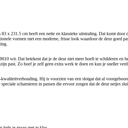
x 231.5 cm heeft een nette en klassieke uitstraling. Dat komt door 
ditionele vormen met een moderne, frisse look waardoor de deur goed past
ting.
010 wit. Dat betekent dat je de deur niet meer hoeft te schilderen en 
ijn past. Zo hoef je zelf geen extra werk te doen en kun je sneller verd
waliteitverhouding. Hij is voorzien van een slotgat dat al voorgeboord 
 speciale scharnieren in passen die ervoor zorgen dat de deur netjes slu
help je graag met je klus.