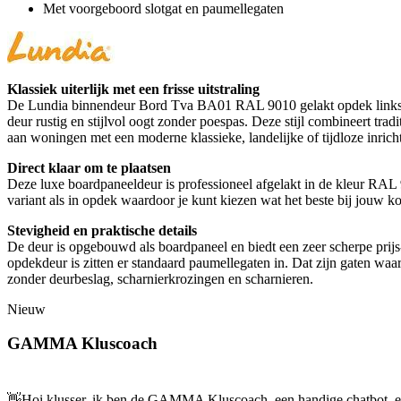
Met voorgeboord slotgat en paumellegaten
Klassiek uiterlijk met een frisse uitstraling
De Lundia binnendeur Bord Tva BA01 RAL 9010 gelakt opdek links 83 
deur rustig en stijlvol oogt zonder poespas. Deze stijl combineert tra
aan woningen met een moderne klassieke, landelijke of tijdloze inrich
Direct klaar om te plaatsen
Deze luxe boardpaneeldeur is professioneel afgelakt in de kleur RAL 9
variant als in opdek waardoor je kunt kiezen wat het beste bij jouw koz
Stevigheid en praktische details
De deur is opgebouwd als boardpaneel en biedt een zeer scherpe prijs-k
opdekdeur is zitten er standaard paumellegaten in. Dat zijn gaten waar
zonder deurbeslag, scharnierkrozingen en scharnieren.
Nieuw
GAMMA Kluscoach
👋
Hoi klusser, ik ben de GAMMA Kluscoach, een handige chatbot, en 