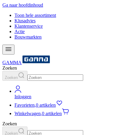
Ga naar hoofdinhoud
Toon hele assortiment
Klusadvies
Klantenservice
Actie
Bouwmarkten
GAMMA
Zoeken
Zoeken
Inloggen
Favorieten
,
0 artikelen
Winkelwagen
,
0 artikelen
Zoeken
Zoeken