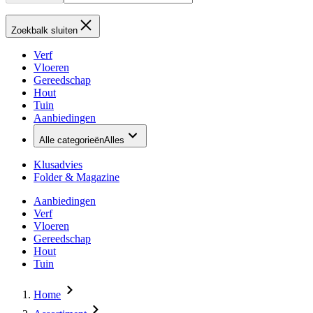
Zoekbalk sluiten
Verf
Vloeren
Gereedschap
Hout
Tuin
Aanbiedingen
Alle categorieën
Alles
Klusadvies
Folder & Magazine
Aanbiedingen
Verf
Vloeren
Gereedschap
Hout
Tuin
Home