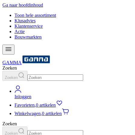
Ga naar hoofdinhoud
Toon hele assortiment
Klusadvies
Klantenservice
Actie
Bouwmarkten
GAMMA
Zoeken
Zoeken
Inloggen
Favorieten
,
0 artikelen
Winkelwagen
,
0 artikelen
Zoeken
Zoeken