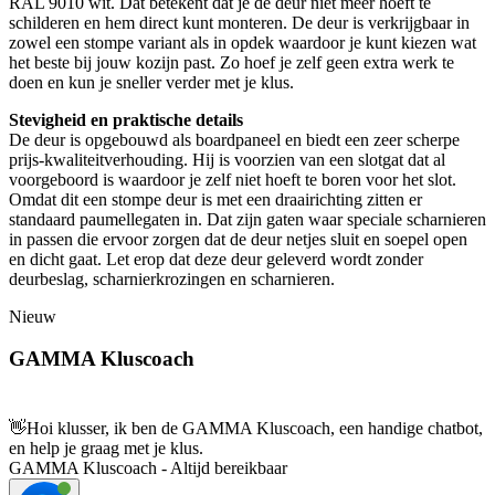
RAL 9010 wit. Dat betekent dat je de deur niet meer hoeft te
schilderen en hem direct kunt monteren. De deur is verkrijgbaar in
zowel een stompe variant als in opdek waardoor je kunt kiezen wat
het beste bij jouw kozijn past. Zo hoef je zelf geen extra werk te
doen en kun je sneller verder met je klus.
Stevigheid en praktische details
De deur is opgebouwd als boardpaneel en biedt een zeer scherpe
prijs-kwaliteitverhouding. Hij is voorzien van een slotgat dat al
voorgeboord is waardoor je zelf niet hoeft te boren voor het slot.
Omdat dit een stompe deur is met een draairichting zitten er
standaard paumellegaten in. Dat zijn gaten waar speciale scharnieren
in passen die ervoor zorgen dat de deur netjes sluit en soepel open
en dicht gaat. Let erop dat deze deur geleverd wordt zonder
deurbeslag, scharnierkrozingen en scharnieren.
Nieuw
GAMMA Kluscoach
👋
Hoi klusser, ik ben de GAMMA Kluscoach, een handige chatbot,
en help je graag met je klus.
GAMMA Kluscoach - Altijd bereikbaar