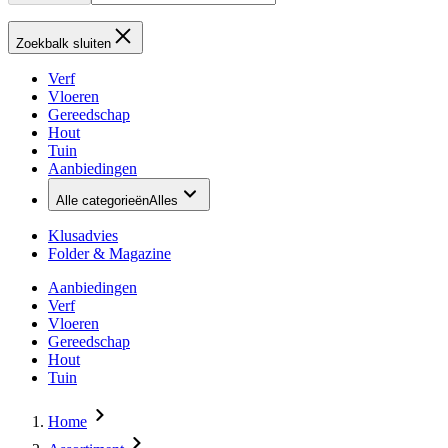
Zoekbalk sluiten
Verf
Vloeren
Gereedschap
Hout
Tuin
Aanbiedingen
Alle categorieën
Alles
Klusadvies
Folder & Magazine
Aanbiedingen
Verf
Vloeren
Gereedschap
Hout
Tuin
Home