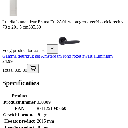
Lundia binnendeur Frama En 2A01 wit gegrondverfd opdek rechts
78 x 201,5 cm
335.30
Voeg product toe aan set
Gamma deurkruk set Amsterdam rond rozet zwart aluminium
+
24.99
Totaal 335.30
Specificaties
Product
Productnummer
330389
EAN
8711251945669
Gewicht product
30 gr
Hoogte product
2015 mm
Lengte product
38 mm