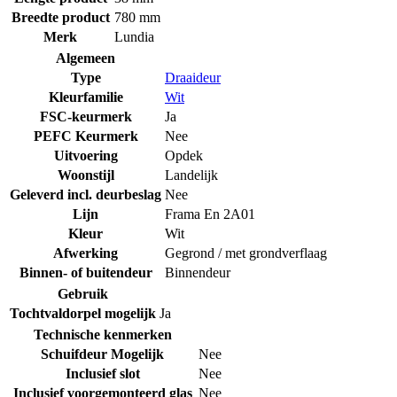
Breedte product
780 mm
Merk
Lundia
Algemeen
Type
Draaideur
Kleurfamilie
Wit
FSC-keurmerk
Ja
PEFC Keurmerk
Nee
Uitvoering
Opdek
Woonstijl
Landelijk
Geleverd incl. deurbeslag
Nee
Lijn
Frama En 2A01
Kleur
Wit
Afwerking
Gegrond / met grondverflaag
Binnen- of buitendeur
Binnendeur
Gebruik
Tochtvaldorpel mogelijk
Ja
Technische kenmerken
Schuifdeur Mogelijk
Nee
Inclusief slot
Nee
Inclusief voorgemonteerd glas
Nee