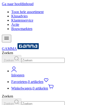
Ga naar hoofdinhoud
Toon hele assortiment
Klusadvies
Klantenservice
Actie
Bouwmarkten
GAMMA
Zoeken
Zoeken
Inloggen
Favorieten
,
0 artikelen
Winkelwagen
,
0 artikelen
Zoeken
Zoeken