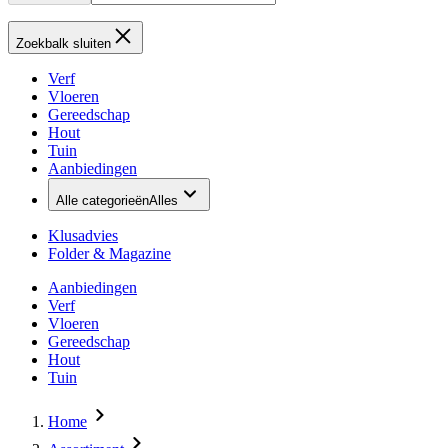
Zoekbalk sluiten
Verf
Vloeren
Gereedschap
Hout
Tuin
Aanbiedingen
Alle categorieën
Alles
Klusadvies
Folder & Magazine
Aanbiedingen
Verf
Vloeren
Gereedschap
Hout
Tuin
Home