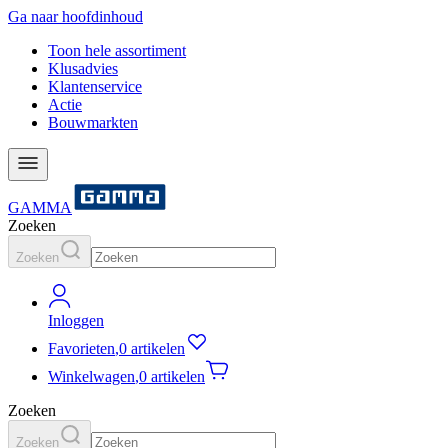
Ga naar hoofdinhoud
Toon hele assortiment
Klusadvies
Klantenservice
Actie
Bouwmarkten
GAMMA
Zoeken
Zoeken
Inloggen
Favorieten
,
0 artikelen
Winkelwagen
,
0 artikelen
Zoeken
Zoeken