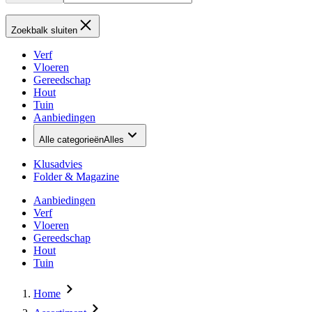
Zoekbalk sluiten
Verf
Vloeren
Gereedschap
Hout
Tuin
Aanbiedingen
Alle categorieën
Alles
Klusadvies
Folder & Magazine
Aanbiedingen
Verf
Vloeren
Gereedschap
Hout
Tuin
Home