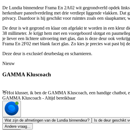
De Lundia binnendeur Frama En 2A02 wit gegrondverfd opdek links 88
herkenbare paneelverdeling met drie verdiept liggende vlakken. Dat geef
privacy. Daardoor is hij geschikt voor ruimtes zoals een slaapkamer, 
De deur is wit gegrond en klaar om afgelakt te worden in een kleur di
38 millimeter. Je krijgt hem met een voorgeboord slotgat en paumelle
je liever een lichtere uitvoering met glas, dan is deze deur ook ver
Frama En 2F02 met blank facet glas. Zo kies je precies wat past bij d
Deze deur is exclusief deurbeslag en scharnieren.
Nieuw
GAMMA Kluscoach
👋
Hoi klusser, ik ben de GAMMA Kluscoach, een handige chatbot, en 
GAMMA Kluscoach - Altijd bereikbaar
Wat zijn de afmetingen van de Lundia binnendeur?
Is de deur geschikt v
Andere vraag...