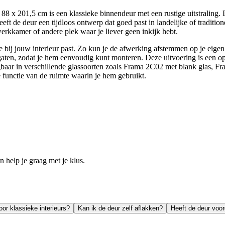
 x 201,5 cm is een klassieke binnendeur met een rustige uitstraling. 
t de deur een tijdloos ontwerp dat goed past in landelijke of traditionel
werkkamer of andere plek waar je liever geen inkijk hebt.
e bij jouw interieur past. Zo kun je de afwerking afstemmen op je eigen
gaten, zodat je hem eenvoudig kunt monteren. Deze uitvoering is een opd
krijgbaar in verschillende glassoorten zoals Frama 2C02 met blank glas
e functie van de ruimte waarin je hem gebruikt.
help je graag met je klus.
oor klassieke interieurs?
Kan ik de deur zelf aflakken?
Heeft de deur voo