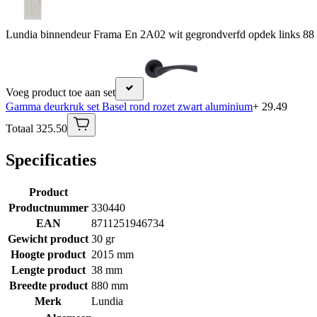
Lundia binnendeur Frama En 2A02 wit gegrondverfd opdek links 88
Voeg product toe aan set
Gamma deurkruk set Basel rond rozet zwart aluminium
+ 29.49
Totaal 325.50
Specificaties
Product
Productnummer
330440
EAN
8711251946734
Gewicht product
30 gr
Hoogte product
2015 mm
Lengte product
38 mm
Breedte product
880 mm
Merk
Lundia