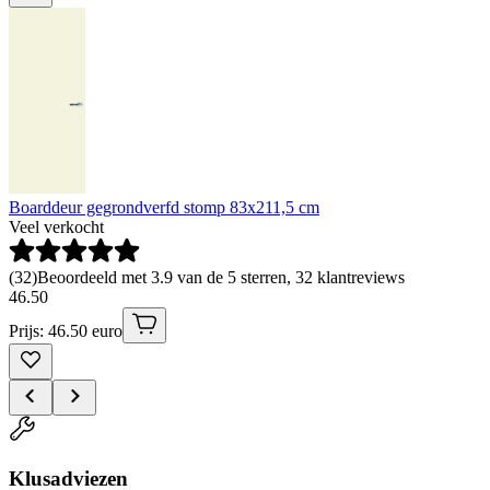
Boarddeur gegrondverfd stomp 83x211,5 cm
Veel verkocht
(
32
)
Beoordeeld met 3.9 van de 5 sterren, 32 klantreviews
46
.
50
Prijs: 46.50 euro
Klusadviezen