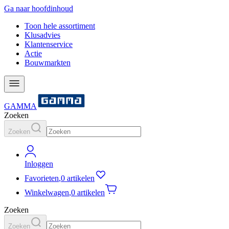
Ga naar hoofdinhoud
Toon hele assortiment
Klusadvies
Klantenservice
Actie
Bouwmarkten
GAMMA
Zoeken
Zoeken
Inloggen
Favorieten
,
0 artikelen
Winkelwagen
,
0 artikelen
Zoeken
Zoeken