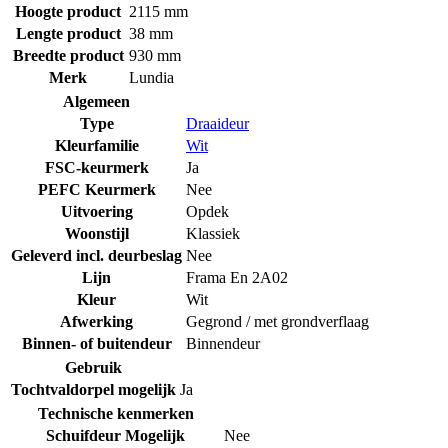
Hoogte product
2115 mm
Lengte product
38 mm
Breedte product
930 mm
Merk
Lundia
Algemeen
Type
Draaideur
Kleurfamilie
Wit
FSC-keurmerk
Ja
PEFC Keurmerk
Nee
Uitvoering
Opdek
Woonstijl
Klassiek
Geleverd incl. deurbeslag
Nee
Lijn
Frama En 2A02
Kleur
Wit
Afwerking
Gegrond / met grondverflaag
Binnen- of buitendeur
Binnendeur
Gebruik
Tochtvaldorpel mogelijk
Ja
Technische kenmerken
Schuifdeur Mogelijk
Nee