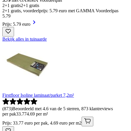
5.79
met GAMMA Voordeelpas
2+1 gratis
2+1 gratis
2+1 gratis, voordeelprijs: 5.79 euro met GAMMA Voordeelpas
5
.
79
Prijs: 5.79 euro
Bekijk alles in tuinaarde
Firstfloor Isoline laminaat/parket 7,2m²
(
873
)
Beoordeeld met 4.6 van de 5 sterren, 873 klantreviews
per pak
33
.
77
4.69 per m²
Prijs: 33.77 euro per pak, 4.69 euro per m2