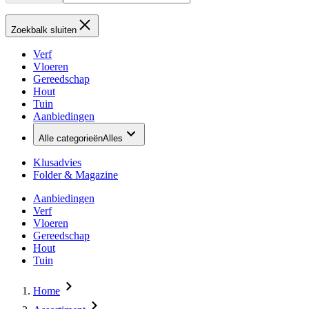
Zoekbalk sluiten
Verf
Vloeren
Gereedschap
Hout
Tuin
Aanbiedingen
Alle categorieën
Alles
Klusadvies
Folder & Magazine
Aanbiedingen
Verf
Vloeren
Gereedschap
Hout
Tuin
Home