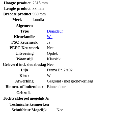
Hoogte product
2315 mm
Lengte product
38 mm
Breedte product
930 mm
Merk
Lundia
Algemeen
Type
Draaideur
Kleurfamilie
Wit
FSC-keurmerk
Ja
PEFC Keurmerk
Nee
Uitvoering
Opdek
Woonstijl
Klassiek
Geleverd incl. deurbeslag
Nee
Lijn
Frama En 2A02
Kleur
Wit
Afwerking
Gegrond / met grondverflaag
Binnen- of buitendeur
Binnendeur
Gebruik
Tochtvaldorpel mogelijk
Ja
Technische kenmerken
Schuifdeur Mogelijk
Nee