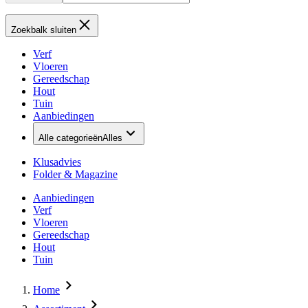
Zoekbalk sluiten
Verf
Vloeren
Gereedschap
Hout
Tuin
Aanbiedingen
Alle categorieën
Alles
Klusadvies
Folder & Magazine
Aanbiedingen
Verf
Vloeren
Gereedschap
Hout
Tuin
Home