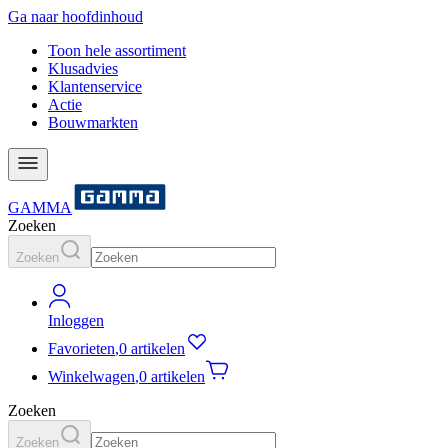
Ga naar hoofdinhoud
Toon hele assortiment
Klusadvies
Klantenservice
Actie
Bouwmarkten
GAMMA
Zoeken
Zoeken
Inloggen
Favorieten
,
0 artikelen
Winkelwagen
,
0 artikelen
Zoeken
Zoeken