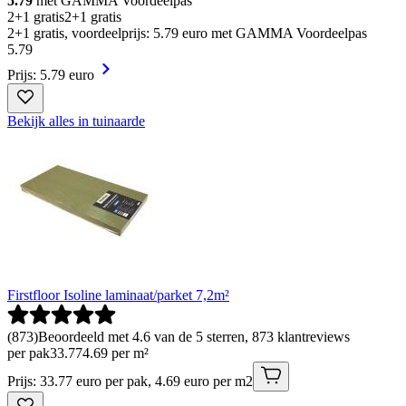
5.79
met GAMMA Voordeelpas
2+1 gratis
2+1 gratis
2+1 gratis, voordeelprijs: 5.79 euro met GAMMA Voordeelpas
5
.
79
Prijs: 5.79 euro
Bekijk alles in tuinaarde
Firstfloor Isoline laminaat/parket 7,2m²
(
873
)
Beoordeeld met 4.6 van de 5 sterren, 873 klantreviews
per pak
33
.
77
4.69 per m²
Prijs: 33.77 euro per pak, 4.69 euro per m2