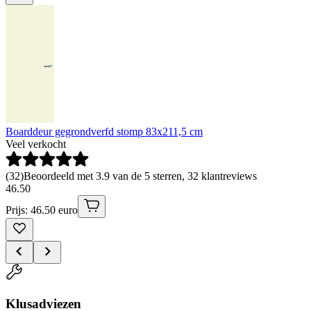
Boarddeur gegrondverfd stomp 83x211,5 cm
Veel verkocht
(
32
)
Beoordeeld met 3.9 van de 5 sterren, 32 klantreviews
46
.
50
Prijs: 46.50 euro
Klusadviezen