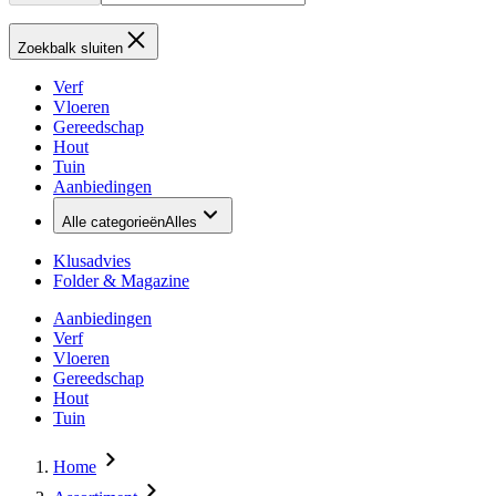
Zoekbalk sluiten
Verf
Vloeren
Gereedschap
Hout
Tuin
Aanbiedingen
Alle categorieën
Alles
Klusadvies
Folder & Magazine
Aanbiedingen
Verf
Vloeren
Gereedschap
Hout
Tuin
Home