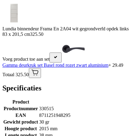
Lundia binnendeur Frama En 2A04 wit gegrondverfd opdek links
83 x 201,5 cm
325.50
Voeg product toe aan set
Gamma deurkruk set Basel rond rozet zwart aluminium
+ 29.49
Totaal 325.50
Specificaties
Product
Productnummer
330515
EAN
8711251948295
Gewicht product
30 gr
Hoogte product
2015 mm
Lengte product
38 mm