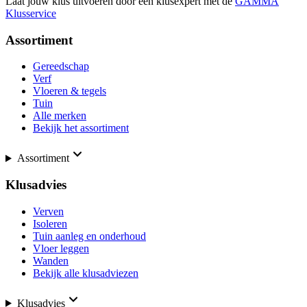
Laat jouw klus uitvoeren door een klusexpert met de
GAMMA
Klusservice
Assortiment
Gereedschap
Verf
Vloeren & tegels
Tuin
Alle merken
Bekijk het assortiment
Assortiment
Klusadvies
Verven
Isoleren
Tuin aanleg en onderhoud
Vloer leggen
Wanden
Bekijk alle klusadviezen
Klusadvies