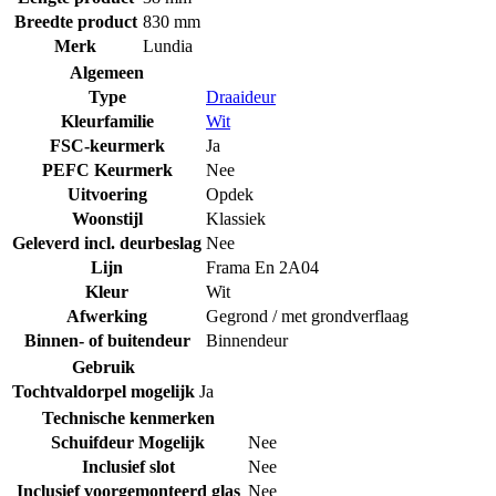
Breedte product
830 mm
Merk
Lundia
Algemeen
Type
Draaideur
Kleurfamilie
Wit
FSC-keurmerk
Ja
PEFC Keurmerk
Nee
Uitvoering
Opdek
Woonstijl
Klassiek
Geleverd incl. deurbeslag
Nee
Lijn
Frama En 2A04
Kleur
Wit
Afwerking
Gegrond / met grondverflaag
Binnen- of buitendeur
Binnendeur
Gebruik
Tochtvaldorpel mogelijk
Ja
Technische kenmerken
Schuifdeur Mogelijk
Nee
Inclusief slot
Nee
Inclusief voorgemonteerd glas
Nee