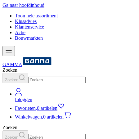
Ga naar hoofdinhoud
Toon hele assortiment
Klusadvies
Klantenservice
Actie
Bouwmarkten
GAMMA
Zoeken
Zoeken
Inloggen
Favorieten
,
0 artikelen
Winkelwagen
,
0 artikelen
Zoeken
Zoeken