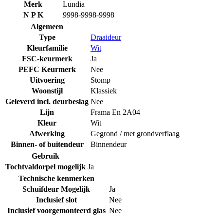
Merk
Lundia
N P K
9998-9998-9998
Algemeen
Type
Draaideur
Kleurfamilie
Wit
FSC-keurmerk
Ja
PEFC Keurmerk
Nee
Uitvoering
Stomp
Woonstijl
Klassiek
Geleverd incl. deurbeslag
Nee
Lijn
Frama En 2A04
Kleur
Wit
Afwerking
Gegrond / met grondverflaag
Binnen- of buitendeur
Binnendeur
Gebruik
Tochtvaldorpel mogelijk
Ja
Technische kenmerken
Schuifdeur Mogelijk
Ja
Inclusief slot
Nee
Inclusief voorgemonteerd glas
Nee