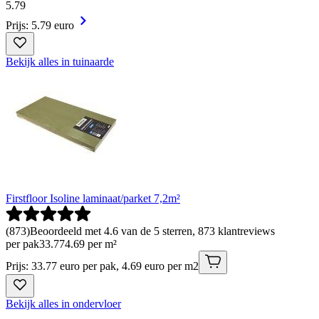
5
.
79
Prijs: 5.79 euro
Bekijk alles in tuinaarde
Firstfloor Isoline laminaat/parket 7,2m²
(
873
)
Beoordeeld met 4.6 van de 5 sterren, 873 klantreviews
per pak
33
.
77
4.69 per m²
Prijs: 33.77 euro per pak, 4.69 euro per m2
Bekijk alles in ondervloer