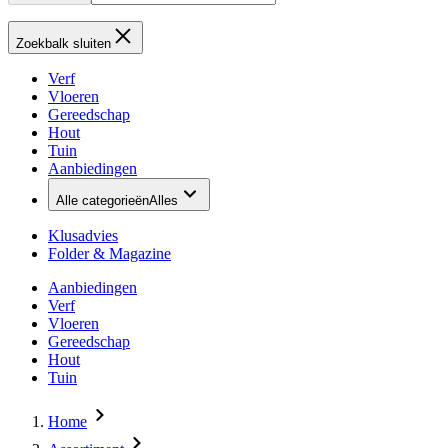
Zoekbalk sluiten
Verf
Vloeren
Gereedschap
Hout
Tuin
Aanbiedingen
Alle categorieën
Alles
Klusadvies
Folder & Magazine
Aanbiedingen
Verf
Vloeren
Gereedschap
Hout
Tuin
Home