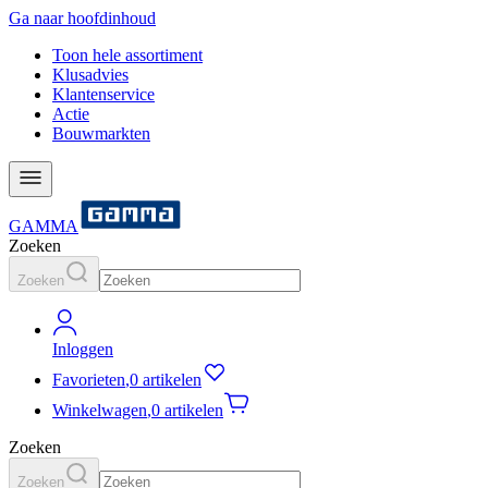
Ga naar hoofdinhoud
Toon hele assortiment
Klusadvies
Klantenservice
Actie
Bouwmarkten
GAMMA
Zoeken
Zoeken
Inloggen
Favorieten
,
0 artikelen
Winkelwagen
,
0 artikelen
Zoeken
Zoeken