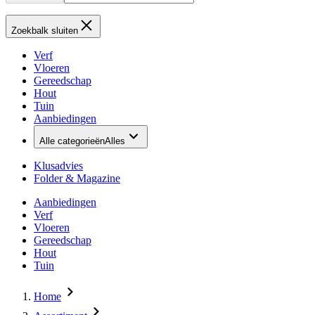
Zoekbalk sluiten
Verf
Vloeren
Gereedschap
Hout
Tuin
Aanbiedingen
Alle categorieën
Alles
Klusadvies
Folder & Magazine
Aanbiedingen
Verf
Vloeren
Gereedschap
Hout
Tuin
Home