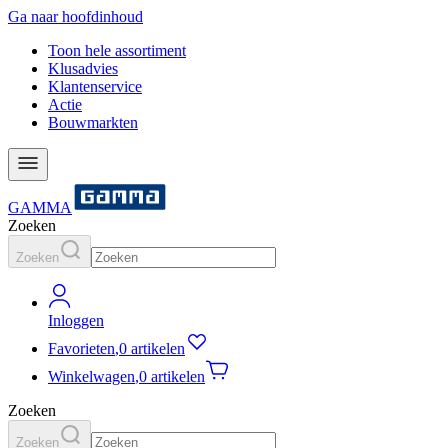
Ga naar hoofdinhoud
Toon hele assortiment
Klusadvies
Klantenservice
Actie
Bouwmarkten
GAMMA
Zoeken
Zoeken
Inloggen
Favorieten
,
0 artikelen
Winkelwagen
,
0 artikelen
Zoeken
Zoeken