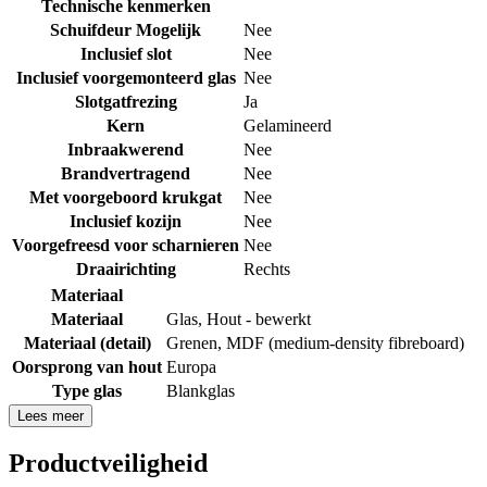
Technische kenmerken
Schuifdeur Mogelijk
Nee
Inclusief slot
Nee
Inclusief voorgemonteerd glas
Nee
Slotgatfrezing
Ja
Kern
Gelamineerd
Inbraakwerend
Nee
Brandvertragend
Nee
Met voorgeboord krukgat
Nee
Inclusief kozijn
Nee
Voorgefreesd voor scharnieren
Nee
Draairichting
Rechts
Materiaal
Materiaal
Glas
,
Hout - bewerkt
Materiaal (detail)
Grenen
,
MDF (medium-density fibreboard)
Oorsprong van hout
Europa
Type glas
Blankglas
Lees meer
Productveiligheid