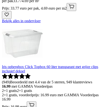
per pak
33
.
77
4.69 per m²
Prijs: 33.77 euro per pak, 4.69 euro per m2
Bekijk alles in ondervloer
Iris opbergbox Click Topbox 60 liter transparant met grijze clips
inclusief deksel
(
949
)
Beoordeeld met 4.4 van de 5 sterren, 949 klantreviews
16.99
met GAMMA Voordeelpas
2+1 gratis
2+1 gratis
2+1 gratis, voordeelprijs: 16.99 euro met GAMMA Voordeelpas
16
.
99
Prijs: 16.99 euro