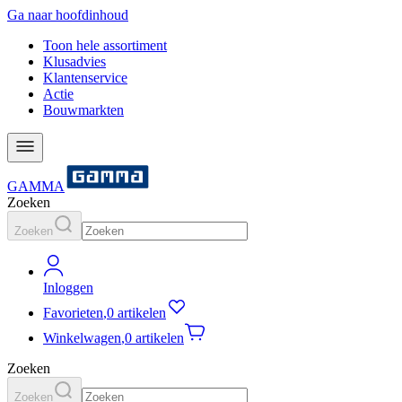
Ga naar hoofdinhoud
Toon hele assortiment
Klusadvies
Klantenservice
Actie
Bouwmarkten
GAMMA
Zoeken
Zoeken
Inloggen
Favorieten
,
0 artikelen
Winkelwagen
,
0 artikelen
Zoeken
Zoeken