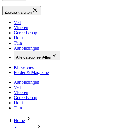
Zoekbalk sluiten
Verf
Vloeren
Gereedschap
Hout
Tuin
Aanbiedingen
Alle categorieën
Alles
Klusadvies
Folder & Magazine
Aanbiedingen
Verf
Vloeren
Gereedschap
Hout
Tuin
Home