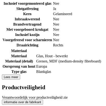
Inclusief voorgemonteerd glas
Nee
Slotgatfrezing
Ja
Kern
Gelamineerd
Inbraakwerend
Nee
Brandvertragend
Nee
Met voorgeboord krukgat
Nee
Inclusief kozijn
Nee
Voorgefreesd voor scharnieren
Nee
Draairichting
Rechts
Materiaal
Materiaal
Glas
,
Hout - bewerkt
Materiaal (detail)
Grenen
,
MDF (medium-density fibreboard)
Oorsprong van hout
Europa
Type glas
Blankglas
Lees meer
Productveiligheid
Verantwoordelijk voor productveiligheid zie
informatie over de fabrikant