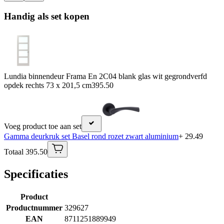
Handig als set kopen
Lundia binnendeur Frama En 2C04 blank glas wit gegrondverfd
opdek rechts 73 x 201,5 cm
395.50
Voeg product toe aan set
Gamma deurkruk set Basel rond rozet zwart aluminium
+ 29.49
Totaal 395.50
Specificaties
Product
Productnummer
329627
EAN
8711251889949