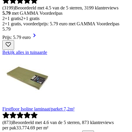
(
3199
)
Beoordeeld met 4.5 van de 5 sterren, 3199 klantreviews
5.79
met GAMMA Voordeelpas
2+1 gratis
2+1 gratis
2+1 gratis, voordeelprijs: 5.79 euro met GAMMA Voordeelpas
5
.
79
Prijs: 5.79 euro
Bekijk alles in tuinaarde
Firstfloor Isoline laminaat/parket 7,2m²
(
873
)
Beoordeeld met 4.6 van de 5 sterren, 873 klantreviews
per pak
33
.
77
4.69 per m²