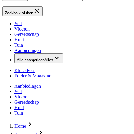
Zoekbalk sluiten
Verf
Vloeren
Gereedschap
Hout
Tuin
Aanbiedingen
Alle categorieën
Alles
Klusadvies
Folder & Magazine
Aanbiedingen
Verf
Vloeren
Gereedschap
Hout
Tuin
Home