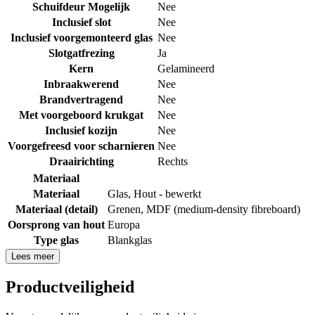
Schuifdeur Mogelijk
Nee
Inclusief slot
Nee
Inclusief voorgemonteerd glas
Nee
Slotgatfrezing
Ja
Kern
Gelamineerd
Inbraakwerend
Nee
Brandvertragend
Nee
Met voorgeboord krukgat
Nee
Inclusief kozijn
Nee
Voorgefreesd voor scharnieren
Nee
Draairichting
Rechts
Materiaal
Materiaal
Glas
,
Hout - bewerkt
Materiaal (detail)
Grenen
,
MDF (medium-density fibreboard)
Oorsprong van hout
Europa
Type glas
Blankglas
Lees meer
Productveiligheid