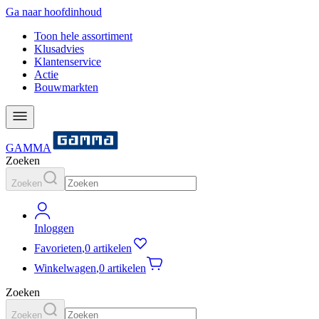
Ga naar hoofdinhoud
Toon hele assortiment
Klusadvies
Klantenservice
Actie
Bouwmarkten
GAMMA
Zoeken
Zoeken
Inloggen
Favorieten
,
0 artikelen
Winkelwagen
,
0 artikelen
Zoeken
Zoeken