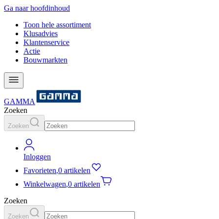
Ga naar hoofdinhoud
Toon hele assortiment
Klusadvies
Klantenservice
Actie
Bouwmarkten
GAMMA
Zoeken
Zoeken
Inloggen
Favorieten
,
0 artikelen
Winkelwagen
,
0 artikelen
Zoeken
Zoeken