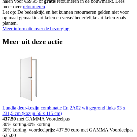
halen voor €69.95 of
gratis
retourneren in de bouwmarkt. Lees
meer over
retourneren
.
Let op: De bedenktijd en het kunnen retourneren gelden niet voor
op maat gemaakte artikelen en verse/ bederfelijke artikelen zoals
planten.
Meer informatie over de bezorging
Meer uit deze actie
Lundia deur-kozijn combinatie En 2A02 wit gegrond links 93 x
231,5 cm (kozijn 56 x 115 cm)
437.50
met GAMMA Voordeelpas
30% korting
30% korting
30% korting, voordeelprijs: 437.50 euro met GAMMA Voordeelpas
625
.
00