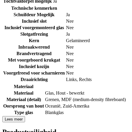
Tochtvaldorpel mogelijk
Ja
Technische kenmerken
Schuifdeur Mogelijk
Ja
Inclusief slot
Nee
Inclusief voorgemonteerd glas
Nee
Slotgatfrezing
Ja
Kern
Gelamineerd
Inbraakwerend
Nee
Brandvertragend
Nee
Met voorgeboord krukgat
Nee
Inclusief kozijn
Nee
Voorgefreesd voor scharnieren
Nee
Draairichting
Links
,
Rechts
Materiaal
Materiaal
Glas
,
Hout - bewerkt
Materiaal (detail)
Grenen
,
MDF (medium-density fibreboard)
Oorsprong van hout
Oceanië
,
Zuid-Amerika
Type glas
Blankglas
Lees meer