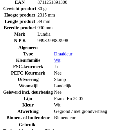
EAN
8711251891300
Gewicht product
30 gr
Hoogte product
2315 mm
Lengte product
39 mm
Breedte product
930 mm
Merk
Lundia
N P K
9998-9998-9998
Algemeen
Type
Draaideur
Kleurfamilie
Wit
FSC-keurmerk
Ja
PEFC Keurmerk
Nee
Uitvoering
Stomp
Woonstijl
Landelijk
Geleverd incl. deurbeslag
Nee
Lijn
Frama En 2C05
Kleur
Wit
Afwerking
Gegrond / met grondverflaag
Binnen- of buitendeur
Binnendeur
Gebruik