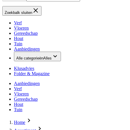
Zoekbalk sluiten
Verf
Vloeren
Gereedschap
Hout
Tuin
Aanbiedingen
Alle categorieën
Alles
Klusadvies
Folder & Magazine
Aanbiedingen
Verf
Vloeren
Gereedschap
Hout
Tuin
Home