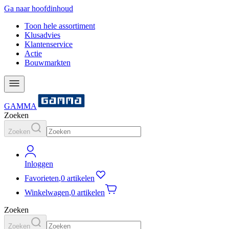
Ga naar hoofdinhoud
Toon hele assortiment
Klusadvies
Klantenservice
Actie
Bouwmarkten
GAMMA
Zoeken
Zoeken
Inloggen
Favorieten
,
0 artikelen
Winkelwagen
,
0 artikelen
Zoeken
Zoeken