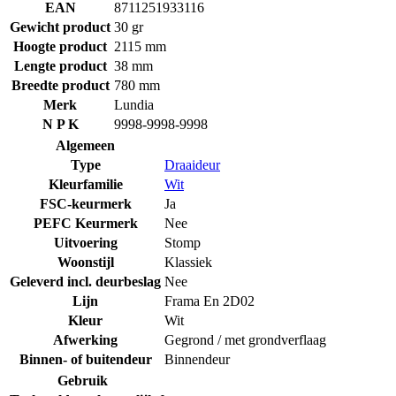
EAN
8711251933116
Gewicht product
30 gr
Hoogte product
2115 mm
Lengte product
38 mm
Breedte product
780 mm
Merk
Lundia
N P K
9998-9998-9998
Algemeen
Type
Draaideur
Kleurfamilie
Wit
FSC-keurmerk
Ja
PEFC Keurmerk
Nee
Uitvoering
Stomp
Woonstijl
Klassiek
Geleverd incl. deurbeslag
Nee
Lijn
Frama En 2D02
Kleur
Wit
Afwerking
Gegrond / met grondverflaag
Binnen- of buitendeur
Binnendeur
Gebruik