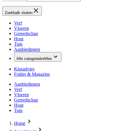
Zoekbalk sluiten
Verf
Vloeren
Gereedschap
Hout
Tuin
Aanbiedingen
Alle categorieën
Alles
Klusadvies
Folder & Magazine
Aanbiedingen
Verf
Vloeren
Gereedschap
Hout
Tuin
Home