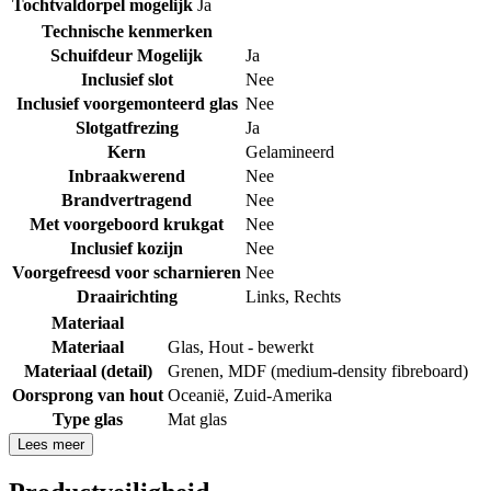
Tochtvaldorpel mogelijk
Ja
Technische kenmerken
Schuifdeur Mogelijk
Ja
Inclusief slot
Nee
Inclusief voorgemonteerd glas
Nee
Slotgatfrezing
Ja
Kern
Gelamineerd
Inbraakwerend
Nee
Brandvertragend
Nee
Met voorgeboord krukgat
Nee
Inclusief kozijn
Nee
Voorgefreesd voor scharnieren
Nee
Draairichting
Links
,
Rechts
Materiaal
Materiaal
Glas
,
Hout - bewerkt
Materiaal (detail)
Grenen
,
MDF (medium-density fibreboard)
Oorsprong van hout
Oceanië
,
Zuid-Amerika
Type glas
Mat glas
Lees meer