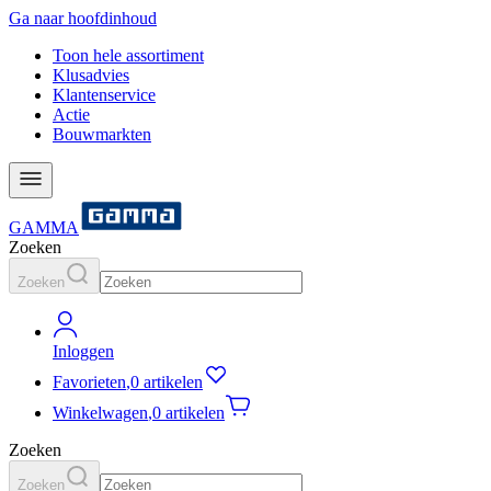
Ga naar hoofdinhoud
Toon hele assortiment
Klusadvies
Klantenservice
Actie
Bouwmarkten
GAMMA
Zoeken
Zoeken
Inloggen
Favorieten
,
0 artikelen
Winkelwagen
,
0 artikelen
Zoeken
Zoeken