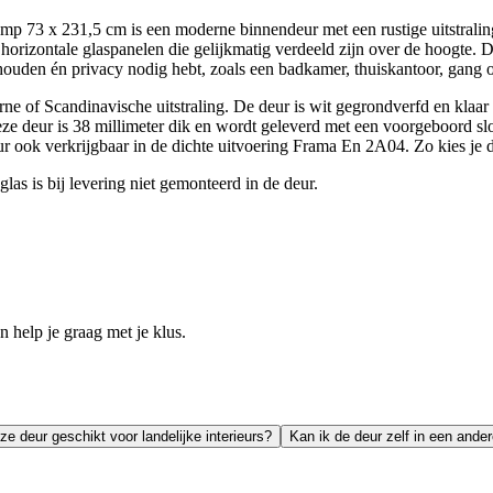
 73 x 231,5 cm is een moderne binnendeur met een rustige uitstraling
orizontale glaspanelen die gelijkmatig verdeeld zijn over de hoogte. D
behouden én privacy nodig hebt, zoals een badkamer, thuiskantoor, gang
 of Scandinavische uitstraling. De deur is wit gegrondverfd en klaar o
ze deur is 38 millimeter dik en wordt geleverd met een voorgeboord sl
eur ook verkrijgbaar in de dichte uitvoering Frama En 2A04. Zo kies je de 
las is bij levering niet gemonteerd in de deur.
help je graag met je klus.
ze deur geschikt voor landelijke interieurs?
Kan ik de deur zelf in een ander