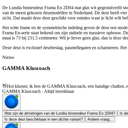
De Lundia binnendeur Frama En 2D04 mat glas wit gegrondverfd stomp
van de meest gekozen deurmodellen in Nederland. De deur heeft vier h
zicht. Dat maakt deze deur geschikt voor ruimtes waar je licht wilt 
Het witte frame en de symmetrische indeling geven de deur een moderne
Frama En-serie staat bekend om zijn stabiele en massieve opbouw. De
maat is 73 bij 231,5 centimeter. Wil je liever geen glas, dan is deze d
Deze deur is exclusief deurbeslag, paumellegaten en scharnieren. Het g
Nieuw
GAMMA Kluscoach
👋
Hoi klusser, ik ben de GAMMA Kluscoach, een handige chatbot, en 
GAMMA Kluscoach - Altijd bereikbaar
Wat zijn de afmetingen van de Lundia binnendeur Frama En 2D04?
Is de
Is deze deur beschikbaar in een dichte variant?
Andere vraag...