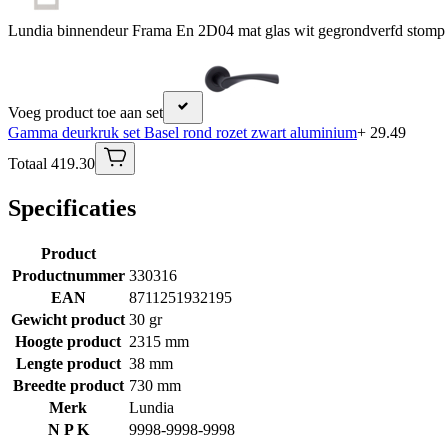
Lundia binnendeur Frama En 2D04 mat glas wit gegrondverfd stomp
Voeg product toe aan set
Gamma deurkruk set Basel rond rozet zwart aluminium
+ 29.49
Totaal 419.30
Specificaties
Product
Productnummer
330316
EAN
8711251932195
Gewicht product
30 gr
Hoogte product
2315 mm
Lengte product
38 mm
Breedte product
730 mm
Merk
Lundia
N P K
9998-9998-9998