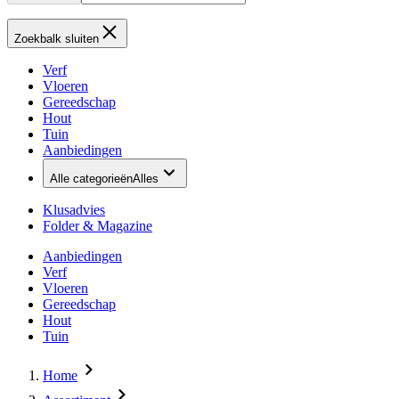
Zoekbalk sluiten
Verf
Vloeren
Gereedschap
Hout
Tuin
Aanbiedingen
Alle categorieën
Alles
Klusadvies
Folder & Magazine
Aanbiedingen
Verf
Vloeren
Gereedschap
Hout
Tuin
Home