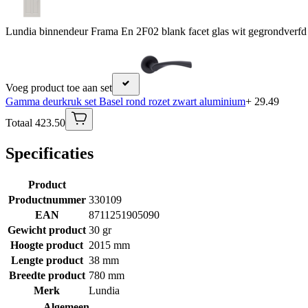
Lundia binnendeur Frama En 2F02 blank facet glas wit gegrondverfd
Voeg product toe aan set
Gamma deurkruk set Basel rond rozet zwart aluminium
+ 29.49
Totaal 423.50
Specificaties
Product
Productnummer
330109
EAN
8711251905090
Gewicht product
30 gr
Hoogte product
2015 mm
Lengte product
38 mm
Breedte product
780 mm
Merk
Lundia
Algemeen