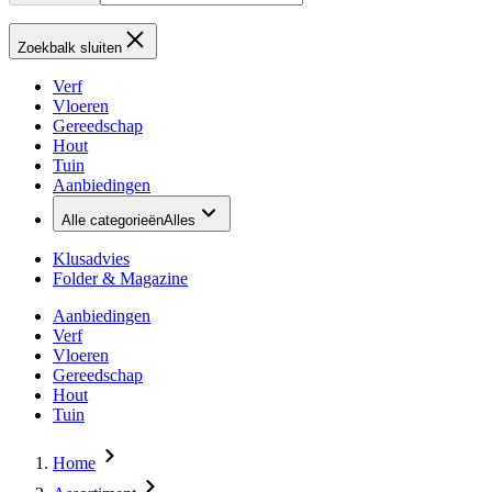
Zoekbalk sluiten
Verf
Vloeren
Gereedschap
Hout
Tuin
Aanbiedingen
Alle categorieën
Alles
Klusadvies
Folder & Magazine
Aanbiedingen
Verf
Vloeren
Gereedschap
Hout
Tuin
Home