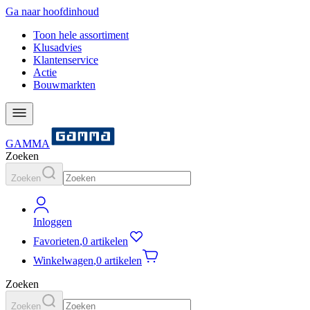
Ga naar hoofdinhoud
Toon hele assortiment
Klusadvies
Klantenservice
Actie
Bouwmarkten
GAMMA
Zoeken
Zoeken
Inloggen
Favorieten
,
0 artikelen
Winkelwagen
,
0 artikelen
Zoeken
Zoeken