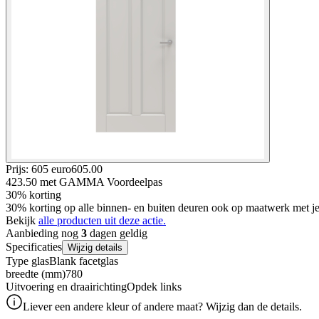
Prijs: 605 euro
605
.
00
423.50
met GAMMA Voordeelpas
30% korting
30% korting op alle binnen- en buiten deuren ook op maatwerk met
Bekijk
alle producten uit deze actie.
Aanbieding nog
3
dagen geldig
Specificaties
Wijzig details
Type glas
Blank facetglas
breedte (mm)
780
Uitvoering en draairichting
Opdek links
Liever een andere kleur of andere maat? Wijzig dan de details.