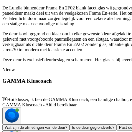
De Lundia binnendeur Frama En 2F02 blank facet glas wit gegrondverf
paneeldeur maakt deel uit van de veelgekozen Frama En-serie. Het ontw
Ze laten licht door maar zorgen tegelijk voor een zekere afscherming. 
een statige maar eenvoudige uitstraling.
De deur is wit gegrond en klaar om in elke gewenste kleur afgelakt te 
geleverd met voorgeboorde paumellegaten en een slotgat, waardoor mon
verkrijgbaar als dichte deur Frama En 2A02 zonder glas, afhankelijk v
jaren-30 tot modern met klassieke accenten.
Deze deur is exclusief deurbeslag en scharnieren. Het glas is bij lever
Nieuw
GAMMA Kluscoach
👋
Hoi klusser, ik ben de GAMMA Kluscoach, een handige chatbot, en 
GAMMA Kluscoach - Altijd bereikbaar
Wat zijn de afmetingen van de deur?
Is de deur gegrondverfd?
Past de