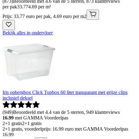
(
873
)
Beoordeeld met 4.6 van de 5 sterren, 873 klantreviews
per pak
33
.
77
4.69 per m²
Prijs: 33.77 euro per pak, 4.69 euro per m2
Bekijk alles in ondervloer
Iris opbergbox Click Topbox 60 liter transparant met grijze clips
inclusief deksel
(
949
)
Beoordeeld met 4.4 van de 5 sterren, 949 klantreviews
16.99
met GAMMA Voordeelpas
2+1 gratis
2+1 gratis
2+1 gratis, voordeelprijs: 16.99 euro met GAMMA Voordeelpas
16
.
99