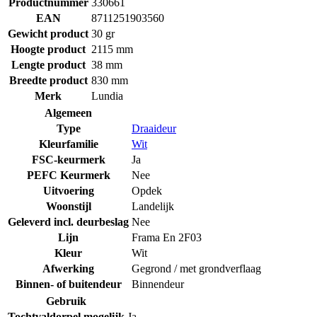
Productnummer
330661
EAN
8711251903560
Gewicht product
30 gr
Hoogte product
2115 mm
Lengte product
38 mm
Breedte product
830 mm
Merk
Lundia
Algemeen
Type
Draaideur
Kleurfamilie
Wit
FSC-keurmerk
Ja
PEFC Keurmerk
Nee
Uitvoering
Opdek
Woonstijl
Landelijk
Geleverd incl. deurbeslag
Nee
Lijn
Frama En 2F03
Kleur
Wit
Afwerking
Gegrond / met grondverflaag
Binnen- of buitendeur
Binnendeur
Gebruik
Tochtvaldorpel mogelijk
Ja