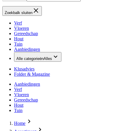
Zoekbalk sluiten
Verf
Vloeren
Gereedschap
Hout
Tuin
Aanbiedingen
Alle categorieën
Alles
Klusadvies
Folder & Magazine
Aanbiedingen
Verf
Vloeren
Gereedschap
Hout
Tuin
Home