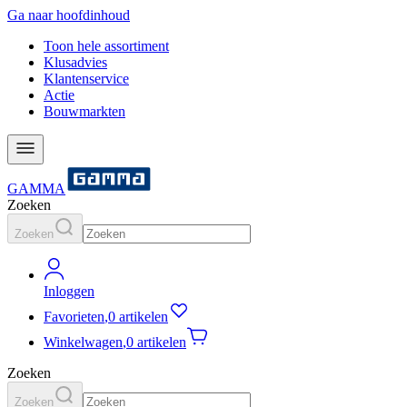
Ga naar hoofdinhoud
Toon hele assortiment
Klusadvies
Klantenservice
Actie
Bouwmarkten
GAMMA
Zoeken
Zoeken
Inloggen
Favorieten
,
0 artikelen
Winkelwagen
,
0 artikelen
Zoeken
Zoeken