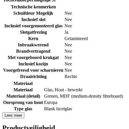
Technische kenmerken
Schuifdeur Mogelijk
Nee
Inclusief slot
Nee
Inclusief voorgemonteerd glas
Nee
Slotgatfrezing
Ja
Kern
Gelamineerd
Inbraakwerend
Nee
Brandvertragend
Nee
Met voorgeboord krukgat
Nee
Inclusief kozijn
Nee
Voorgefreesd voor scharnieren
Nee
Draairichting
Rechts
Materiaal
Materiaal
Glas
,
Hout - bewerkt
Materiaal (detail)
Grenen
,
MDF (medium-density fibreboard)
Oorsprong van hout
Europa
Type glas
Blank facetglas
Lees meer
Productveiligheid