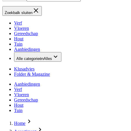
Zoekbalk sluiten
Verf
Vloeren
Gereedschap
Hout
Tuin
Aanbiedingen
Alle categorieën
Alles
Klusadvies
Folder & Magazine
Aanbiedingen
Verf
Vloeren
Gereedschap
Hout
Tuin
Home