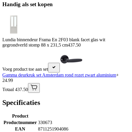
Handig als set kopen
Lundia binnendeur Frama En 2F03 blank facet glas wit
gegrondverfd stomp 88 x 231,5 cm
437.50
Voeg product toe aan set
Gamma deurkruk set Amsterdam rond rozet zwart aluminium
+
24.99
Totaal 437.50
Specificaties
Product
Productnummer
330673
EAN
8711251904086