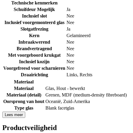
Technische kenmerken
Schuifdeur Mogelijk
Ja
Inclusief slot
Nee
Inclusief voorgemonteerd glas
Nee
Slotgatfrezing
Ja
Kern
Gelamineerd
Inbraakwerend
Nee
Brandvertragend
Nee
Met voorgeboord krukgat
Nee
Inclusief kozijn
Nee
Voorgefreesd voor scharnieren
Nee
Draairichting
Links
,
Rechts
Materiaal
Materiaal
Glas
,
Hout - bewerkt
Materiaal (detail)
Grenen
,
MDF (medium-density fibreboard)
Oorsprong van hout
Oceanië
,
Zuid-Amerika
Type glas
Blank facetglas
Lees meer
Productveiligheid