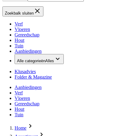
Zoekbalk sluiten
Verf
Vloeren
Gereedschap
Hout
Tuin
Aanbiedingen
Alle categorieën
Alles
Klusadvies
Folder & Magazine
Aanbiedingen
Verf
Vloeren
Gereedschap
Hout
Tuin
Home