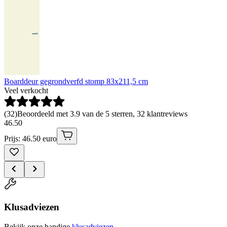
Boarddeur gegrondverfd stomp 83x211,5 cm
Veel verkocht
(
32
)
Beoordeeld met 3.9 van de 5 sterren, 32 klantreviews
46
.
50
Prijs: 46.50 euro
Klusadviezen
Bekijk onze handige
klusadviezen