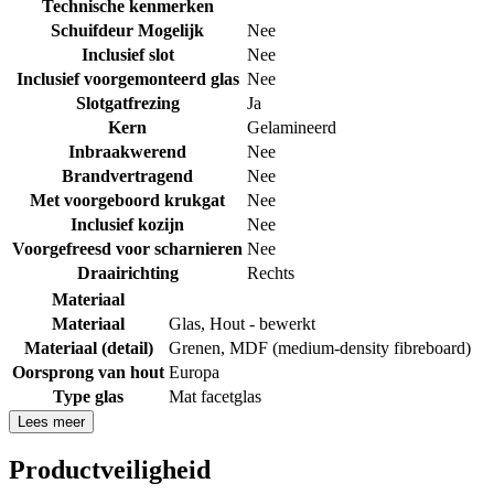
Technische kenmerken
Schuifdeur Mogelijk
Nee
Inclusief slot
Nee
Inclusief voorgemonteerd glas
Nee
Slotgatfrezing
Ja
Kern
Gelamineerd
Inbraakwerend
Nee
Brandvertragend
Nee
Met voorgeboord krukgat
Nee
Inclusief kozijn
Nee
Voorgefreesd voor scharnieren
Nee
Draairichting
Rechts
Materiaal
Materiaal
Glas
,
Hout - bewerkt
Materiaal (detail)
Grenen
,
MDF (medium-density fibreboard)
Oorsprong van hout
Europa
Type glas
Mat facetglas
Lees meer
Productveiligheid