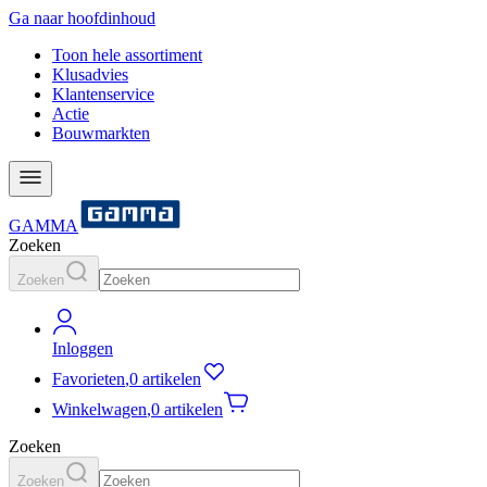
Ga naar hoofdinhoud
Toon hele assortiment
Klusadvies
Klantenservice
Actie
Bouwmarkten
GAMMA
Zoeken
Zoeken
Inloggen
Favorieten
,
0 artikelen
Winkelwagen
,
0 artikelen
Zoeken
Zoeken