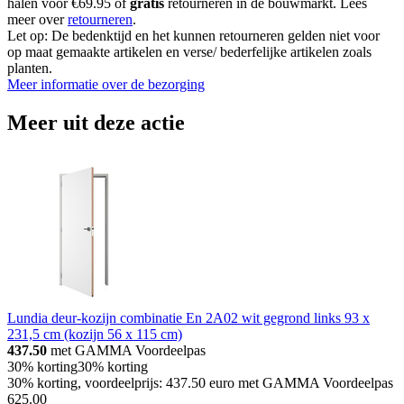
halen voor €69.95 of
gratis
retourneren in de bouwmarkt. Lees
meer over
retourneren
.
Let op: De bedenktijd en het kunnen retourneren gelden niet voor
op maat gemaakte artikelen en verse/ bederfelijke artikelen zoals
planten.
Meer informatie over de bezorging
Meer uit deze actie
Lundia deur-kozijn combinatie En 2A02 wit gegrond links 93 x
231,5 cm (kozijn 56 x 115 cm)
437.50
met GAMMA Voordeelpas
30% korting
30% korting
30% korting, voordeelprijs: 437.50 euro met GAMMA Voordeelpas
625
.
00