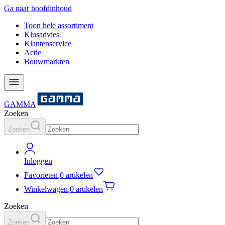
Ga naar hoofdinhoud
Toon hele assortiment
Klusadvies
Klantenservice
Actie
Bouwmarkten
GAMMA
Zoeken
Zoeken
Inloggen
Favorieten
,
0 artikelen
Winkelwagen
,
0 artikelen
Zoeken
Zoeken