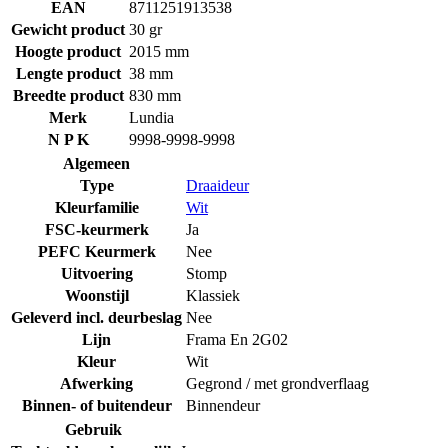
EAN
8711251913538
Gewicht product
30 gr
Hoogte product
2015 mm
Lengte product
38 mm
Breedte product
830 mm
Merk
Lundia
N P K
9998-9998-9998
Algemeen
Type
Draaideur
Kleurfamilie
Wit
FSC-keurmerk
Ja
PEFC Keurmerk
Nee
Uitvoering
Stomp
Woonstijl
Klassiek
Geleverd incl. deurbeslag
Nee
Lijn
Frama En 2G02
Kleur
Wit
Afwerking
Gegrond / met grondverflaag
Binnen- of buitendeur
Binnendeur
Gebruik