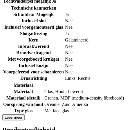
Tochtvaldorpel mogelijk
Ja
Technische kenmerken
Schuifdeur Mogelijk
Ja
Inclusief slot
Nee
Inclusief voorgemonteerd glas
Nee
Slotgatfrezing
Ja
Kern
Gelamineerd
Inbraakwerend
Nee
Brandvertragend
Nee
Met voorgeboord krukgat
Nee
Inclusief kozijn
Nee
Voorgefreesd voor scharnieren
Nee
Draairichting
Links
,
Rechts
Materiaal
Materiaal
Glas
,
Hout - bewerkt
Materiaal (detail)
Grenen
,
MDF (medium-density fibreboard)
Oorsprong van hout
Oceanië
,
Zuid-Amerika
Type glas
Mat facetglas
Lees meer