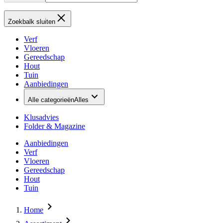
Zoekbalk sluiten
Verf
Vloeren
Gereedschap
Hout
Tuin
Aanbiedingen
Alle categorieën
Alles
Klusadvies
Folder & Magazine
Aanbiedingen
Verf
Vloeren
Gereedschap
Hout
Tuin
Home