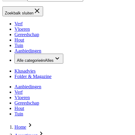
Zoekbalk sluiten
Verf
Vloeren
Gereedschap
Hout
Tuin
Aanbiedingen
Alle categorieën
Alles
Klusadvies
Folder & Magazine
Aanbiedingen
Verf
Vloeren
Gereedschap
Hout
Tuin
Home