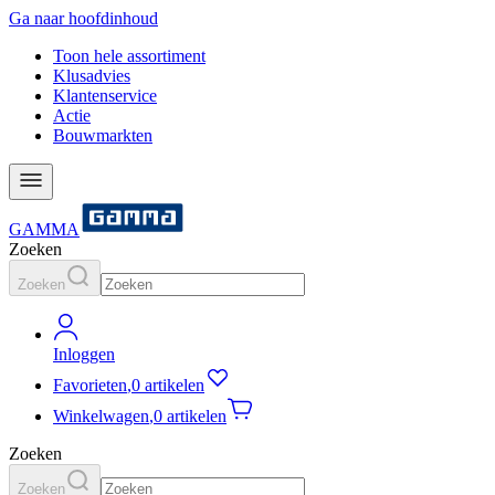
Ga naar hoofdinhoud
Toon hele assortiment
Klusadvies
Klantenservice
Actie
Bouwmarkten
GAMMA
Zoeken
Zoeken
Inloggen
Favorieten
,
0 artikelen
Winkelwagen
,
0 artikelen
Zoeken
Zoeken