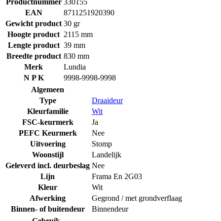
Productnummer
330155
EAN
8711251920390
Gewicht product
30 gr
Hoogte product
2115 mm
Lengte product
39 mm
Breedte product
830 mm
Merk
Lundia
N P K
9998-9998-9998
Algemeen
Type
Draaideur
Kleurfamilie
Wit
FSC-keurmerk
Ja
PEFC Keurmerk
Nee
Uitvoering
Stomp
Woonstijl
Landelijk
Geleverd incl. deurbeslag
Nee
Lijn
Frama En 2G03
Kleur
Wit
Afwerking
Gegrond / met grondverflaag
Binnen- of buitendeur
Binnendeur
Gebruik