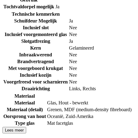
Tochtvaldorpel mogelijk
Ja
Technische kenmerken
Schuifdeur Mogelijk
Ja
Inclusief slot
Nee
Inclusief voorgemonteerd glas
Nee
Slotgatfrezing
Ja
Kern
Gelamineerd
Inbraakwerend
Nee
Brandvertragend
Nee
Met voorgeboord krukgat
Nee
Inclusief kozijn
Nee
Voorgefreesd voor scharnieren
Nee
Draairichting
Links
,
Rechts
Materiaal
Materiaal
Glas
,
Hout - bewerkt
Materiaal (detail)
Grenen
,
MDF (medium-density fibreboard)
Oorsprong van hout
Oceanië
,
Zuid-Amerika
Type glas
Mat facetglas
Lees meer