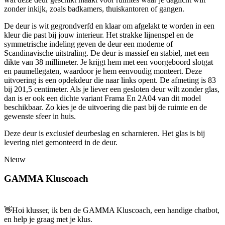
zonder inkijk, zoals badkamers, thuiskantoren of gangen.
De deur is wit gegrondverfd en klaar om afgelakt te worden in een
kleur die past bij jouw interieur. Het strakke lijnenspel en de
symmetrische indeling geven de deur een moderne of
Scandinavische uitstraling. De deur is massief en stabiel, met een
dikte van 38 millimeter. Je krijgt hem met een voorgeboord slotgat
en paumellegaten, waardoor je hem eenvoudig monteert. Deze
uitvoering is een opdekdeur die naar links opent. De afmeting is 83
bij 201,5 centimeter. Als je liever een gesloten deur wilt zonder glas,
dan is er ook een dichte variant Frama En 2A04 van dit model
beschikbaar. Zo kies je de uitvoering die past bij de ruimte en de
gewenste sfeer in huis.
Deze deur is exclusief deurbeslag en scharnieren. Het glas is bij
levering niet gemonteerd in de deur.
Nieuw
GAMMA Kluscoach
👋
Hoi klusser, ik ben de GAMMA Kluscoach, een handige chatbot,
en help je graag met je klus.