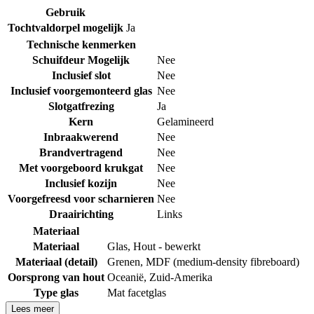
Gebruik
Tochtvaldorpel mogelijk
Ja
Technische kenmerken
Schuifdeur Mogelijk
Nee
Inclusief slot
Nee
Inclusief voorgemonteerd glas
Nee
Slotgatfrezing
Ja
Kern
Gelamineerd
Inbraakwerend
Nee
Brandvertragend
Nee
Met voorgeboord krukgat
Nee
Inclusief kozijn
Nee
Voorgefreesd voor scharnieren
Nee
Draairichting
Links
Materiaal
Materiaal
Glas
,
Hout - bewerkt
Materiaal (detail)
Grenen
,
MDF (medium-density fibreboard)
Oorsprong van hout
Oceanië
,
Zuid-Amerika
Type glas
Mat facetglas
Lees meer