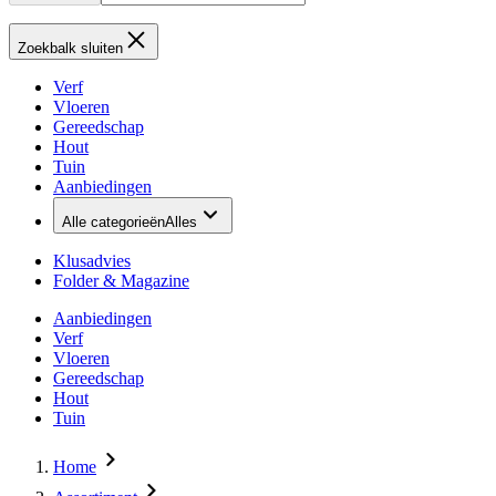
Zoekbalk sluiten
Verf
Vloeren
Gereedschap
Hout
Tuin
Aanbiedingen
Alle categorieën
Alles
Klusadvies
Folder & Magazine
Aanbiedingen
Verf
Vloeren
Gereedschap
Hout
Tuin
Home