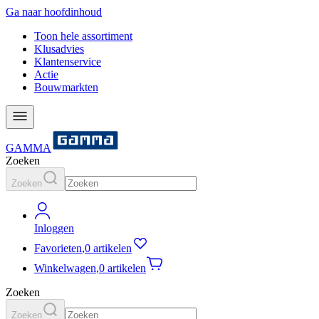
Ga naar hoofdinhoud
Toon hele assortiment
Klusadvies
Klantenservice
Actie
Bouwmarkten
GAMMA
Zoeken
Zoeken
Inloggen
Favorieten
,
0 artikelen
Winkelwagen
,
0 artikelen
Zoeken
Zoeken