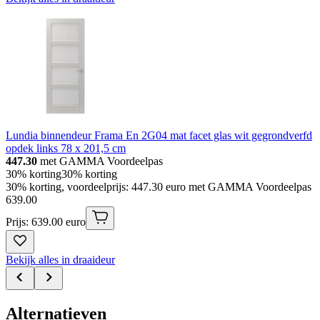
Lundia binnendeur Frama En 2G04 mat facet glas wit gegrondverfd
opdek links 78 x 201,5 cm
447.30
met GAMMA Voordeelpas
30% korting
30% korting
30% korting, voordeelprijs: 447.30 euro met GAMMA Voordeelpas
639
.
00
Prijs: 639.00 euro
Bekijk alles in draaideur
Alternatieven