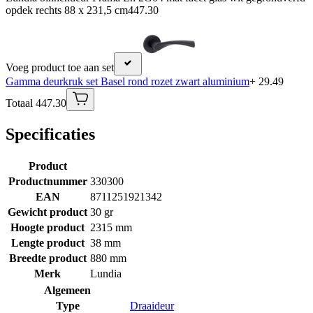
opdek rechts 88 x 231,5 cm
447.30
Voeg product toe aan set
Gamma deurkruk set Basel rond rozet zwart aluminium
+ 29.49
Totaal 447.30
Specificaties
Product
Productnummer
330300
EAN
8711251921342
Gewicht product
30 gr
Hoogte product
2315 mm
Lengte product
38 mm
Breedte product
880 mm
Merk
Lundia
Algemeen
Type
Draaideur