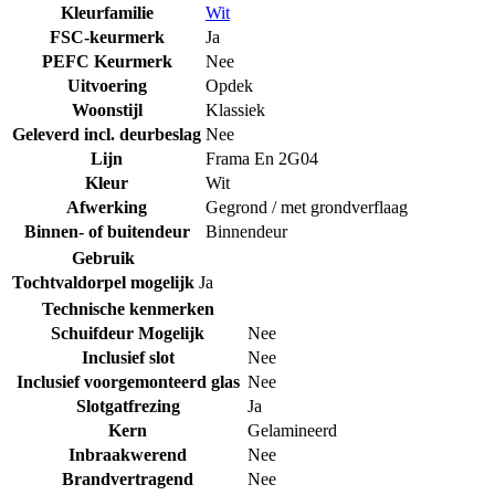
Kleurfamilie
Wit
FSC-keurmerk
Ja
PEFC Keurmerk
Nee
Uitvoering
Opdek
Woonstijl
Klassiek
Geleverd incl. deurbeslag
Nee
Lijn
Frama En 2G04
Kleur
Wit
Afwerking
Gegrond / met grondverflaag
Binnen- of buitendeur
Binnendeur
Gebruik
Tochtvaldorpel mogelijk
Ja
Technische kenmerken
Schuifdeur Mogelijk
Nee
Inclusief slot
Nee
Inclusief voorgemonteerd glas
Nee
Slotgatfrezing
Ja
Kern
Gelamineerd
Inbraakwerend
Nee
Brandvertragend
Nee