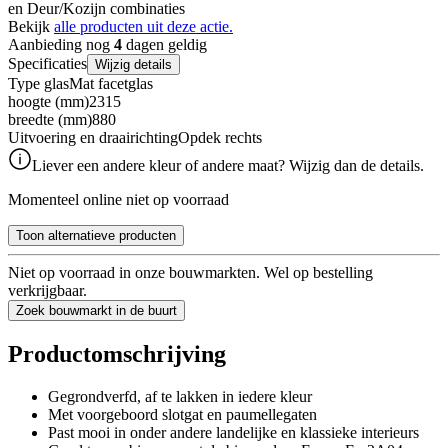
en Deur/Kozijn combinaties
Bekijk
alle producten uit deze actie.
Aanbieding nog
4
dagen geldig
Specificaties
Wijzig details
Type glas
Mat facetglas
hoogte (mm)
2315
breedte (mm)
880
Uitvoering en draairichting
Opdek rechts
Liever een andere kleur of andere maat? Wijzig dan de details.
Momenteel online niet op voorraad
Toon alternatieve producten
Niet op voorraad in onze bouwmarkten. Wel op bestelling
verkrijgbaar.
Zoek bouwmarkt in de buurt
Productomschrijving
Gegrondverfd, af te lakken in iedere kleur
Met voorgeboord slotgat en paumellegaten
Past mooi in onder andere landelijke en klassieke interieurs