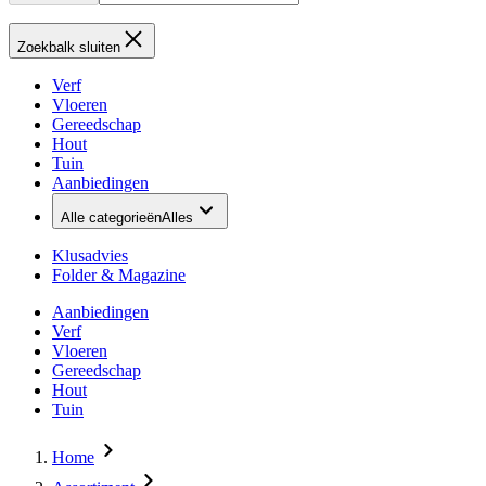
Zoekbalk sluiten
Verf
Vloeren
Gereedschap
Hout
Tuin
Aanbiedingen
Alle categorieën
Alles
Klusadvies
Folder & Magazine
Aanbiedingen
Verf
Vloeren
Gereedschap
Hout
Tuin
Home