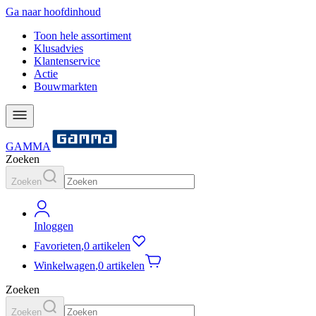
Ga naar hoofdinhoud
Toon hele assortiment
Klusadvies
Klantenservice
Actie
Bouwmarkten
GAMMA
Zoeken
Zoeken
Inloggen
Favorieten
,
0 artikelen
Winkelwagen
,
0 artikelen
Zoeken
Zoeken