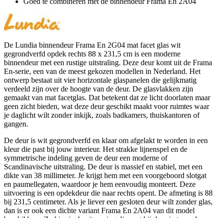
Goed te combineren met de binnendeur Frama En 2A04
De Lundia binnendeur Frama En 2G04 mat facet glas wit
gegrondverfd opdek rechts 88 x 231,5 cm is een moderne
binnendeur met een rustige uitstraling. Deze deur komt uit de Frama
En-serie, een van de meest gekozen modellen in Nederland. Het
ontwerp bestaat uit vier horizontale glaspanelen die gelijkmatig
verdeeld zijn over de hoogte van de deur. De glasvlakken zijn
gemaakt van mat facetglas. Dat betekent dat ze licht doorlaten maar
geen zicht bieden, wat deze deur geschikt maakt voor ruimtes waar
je daglicht wilt zonder inkijk, zoals badkamers, thuiskantoren of
gangen.
De deur is wit gegrondverfd en klaar om afgelakt te worden in een
kleur die past bij jouw interieur. Het strakke lijnenspel en de
symmetrische indeling geven de deur een moderne of
Scandinavische uitstraling. De deur is massief en stabiel, met een
dikte van 38 millimeter. Je krijgt hem met een voorgeboord slotgat
en paumellegaten, waardoor je hem eenvoudig monteert. Deze
uitvoering is een opdekdeur die naar rechts opent. De afmeting is 88
bij 231,5 centimeter. Als je liever een gesloten deur wilt zonder glas,
dan is er ook een dichte variant Frama En 2A04 van dit model