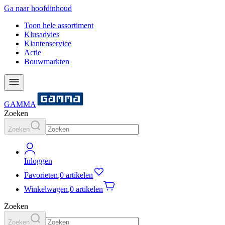
Ga naar hoofdinhoud
Toon hele assortiment
Klusadvies
Klantenservice
Actie
Bouwmarkten
GAMMA
Zoeken
Zoeken
Inloggen
Favorieten
,
0 artikelen
Winkelwagen
,
0 artikelen
Zoeken
Zoeken