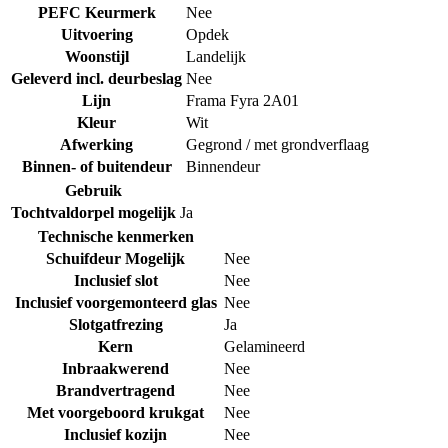
PEFC Keurmerk
Nee
Uitvoering
Opdek
Woonstijl
Landelijk
Geleverd incl. deurbeslag
Nee
Lijn
Frama Fyra 2A01
Kleur
Wit
Afwerking
Gegrond / met grondverflaag
Binnen- of buitendeur
Binnendeur
Gebruik
Tochtvaldorpel mogelijk
Ja
Technische kenmerken
Schuifdeur Mogelijk
Nee
Inclusief slot
Nee
Inclusief voorgemonteerd glas
Nee
Slotgatfrezing
Ja
Kern
Gelamineerd
Inbraakwerend
Nee
Brandvertragend
Nee
Met voorgeboord krukgat
Nee
Inclusief kozijn
Nee