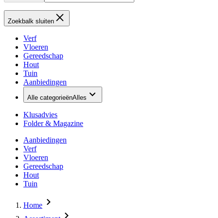
Zoekbalk sluiten
Verf
Vloeren
Gereedschap
Hout
Tuin
Aanbiedingen
Alle categorieën
Alles
Klusadvies
Folder & Magazine
Aanbiedingen
Verf
Vloeren
Gereedschap
Hout
Tuin
Home