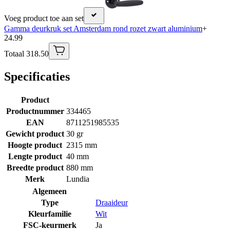
Voeg product toe aan set
Gamma deurkruk set Amsterdam rond rozet zwart aluminium
+
24.99
Totaal 318.50
Specificaties
Product
Productnummer
334465
EAN
8711251985535
Gewicht product
30 gr
Hoogte product
2315 mm
Lengte product
40 mm
Breedte product
880 mm
Merk
Lundia
Algemeen
Type
Draaideur
Kleurfamilie
Wit
FSC-keurmerk
Ja