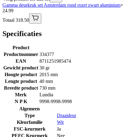
Gamma deurkruk set Amsterdam rond rozet zwart aluminium
+
24.99
Totaal 318.50
Specificaties
Product
Productnummer
334377
EAN
8711251985474
Gewicht product
30 gr
Hoogte product
2015 mm
Lengte product
40 mm
Breedte product
730 mm
Merk
Lundia
N P K
9998-9998-9998
Algemeen
Type
Draaideur
Kleurfamilie
Wit
FSC-keurmerk
Ja
PEFC Keurmerk
Nee