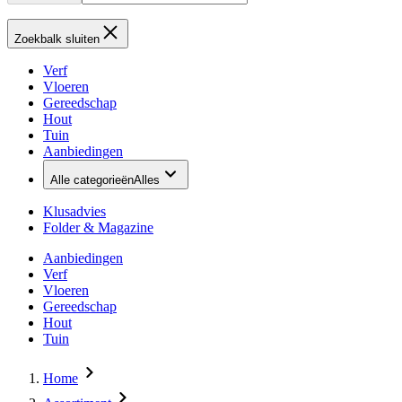
Zoekbalk sluiten
Verf
Vloeren
Gereedschap
Hout
Tuin
Aanbiedingen
Alle categorieën
Alles
Klusadvies
Folder & Magazine
Aanbiedingen
Verf
Vloeren
Gereedschap
Hout
Tuin
Home