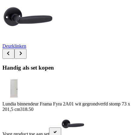
Deurklinken
Handig als set kopen
Lundia binnendeur Frama Fyra 2A01 wit gegrondverfd stomp 73 x
201,5 cm
318.50
Voeg product toe aan set