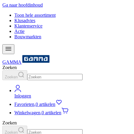
Ga naar hoofdinhoud
Toon hele assortiment
Klusadvies
Klantenservice
Actie
Bouwmarkten
GAMMA
Zoeken
Zoeken
Inloggen
Favorieten
,
0 artikelen
Winkelwagen
,
0 artikelen
Zoeken
Zoeken