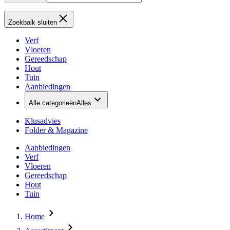
Zoekbalk sluiten
Verf
Vloeren
Gereedschap
Hout
Tuin
Aanbiedingen
Alle categorieën
Alles
Klusadvies
Folder & Magazine
Aanbiedingen
Verf
Vloeren
Gereedschap
Hout
Tuin
Home