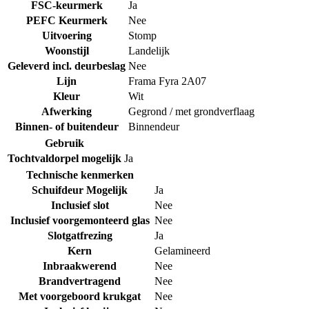
FSC-keurmerk
Ja
PEFC Keurmerk
Nee
Uitvoering
Stomp
Woonstijl
Landelijk
Geleverd incl. deurbeslag
Nee
Lijn
Frama Fyra 2A07
Kleur
Wit
Afwerking
Gegrond / met grondverflaag
Binnen- of buitendeur
Binnendeur
Gebruik
Tochtvaldorpel mogelijk
Ja
Technische kenmerken
Schuifdeur Mogelijk
Ja
Inclusief slot
Nee
Inclusief voorgemonteerd glas
Nee
Slotgatfrezing
Ja
Kern
Gelamineerd
Inbraakwerend
Nee
Brandvertragend
Nee
Met voorgeboord krukgat
Nee