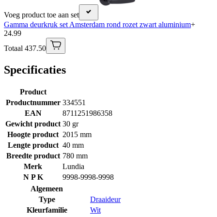
Voeg product toe aan set
Gamma deurkruk set Amsterdam rond rozet zwart aluminium
+
24.99
Totaal 437.50
Specificaties
Product
Productnummer
334551
EAN
8711251986358
Gewicht product
30 gr
Hoogte product
2015 mm
Lengte product
40 mm
Breedte product
780 mm
Merk
Lundia
N P K
9998-9998-9998
Algemeen
Type
Draaideur
Kleurfamilie
Wit