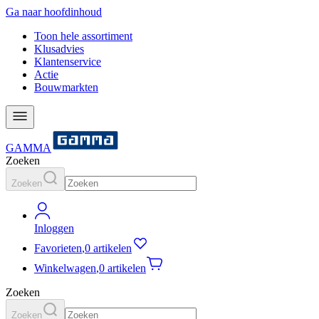
Ga naar hoofdinhoud
Toon hele assortiment
Klusadvies
Klantenservice
Actie
Bouwmarkten
GAMMA
Zoeken
Zoeken
Inloggen
Favorieten
,
0 artikelen
Winkelwagen
,
0 artikelen
Zoeken
Zoeken