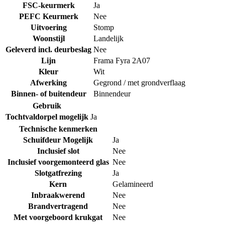
FSC-keurmerk
Ja
PEFC Keurmerk
Nee
Uitvoering
Stomp
Woonstijl
Landelijk
Geleverd incl. deurbeslag
Nee
Lijn
Frama Fyra 2A07
Kleur
Wit
Afwerking
Gegrond / met grondverflaag
Binnen- of buitendeur
Binnendeur
Gebruik
Tochtvaldorpel mogelijk
Ja
Technische kenmerken
Schuifdeur Mogelijk
Ja
Inclusief slot
Nee
Inclusief voorgemonteerd glas
Nee
Slotgatfrezing
Ja
Kern
Gelamineerd
Inbraakwerend
Nee
Brandvertragend
Nee
Met voorgeboord krukgat
Nee