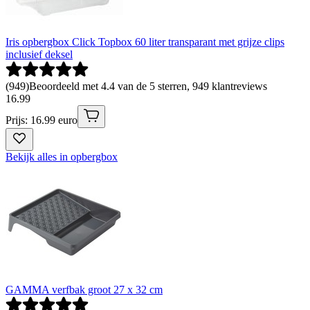
Iris opbergbox Click Topbox 60 liter transparant met grijze clips
inclusief deksel
(
949
)
Beoordeeld met 4.4 van de 5 sterren, 949 klantreviews
16
.
99
Prijs: 16.99 euro
Bekijk alles in opbergbox
GAMMA verfbak groot 27 x 32 cm