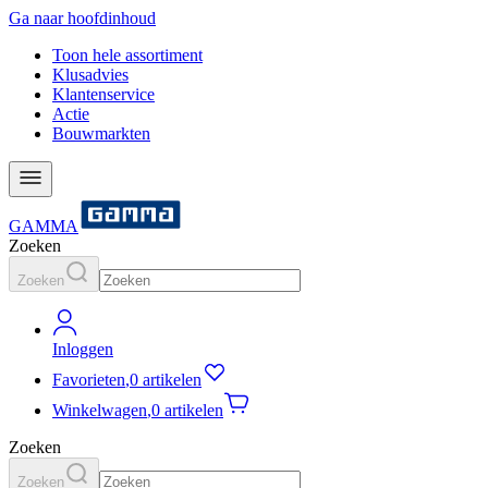
Ga naar hoofdinhoud
Toon hele assortiment
Klusadvies
Klantenservice
Actie
Bouwmarkten
GAMMA
Zoeken
Zoeken
Inloggen
Favorieten
,
0 artikelen
Winkelwagen
,
0 artikelen
Zoeken
Zoeken