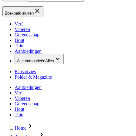
Zoekbalk sluiten
Verf
Vloeren
Gereedschap
Hout
Tuin
Aanbiedingen
Alle categorieën
Alles
Klusadvies
Folder & Magazine
Aanbiedingen
Verf
Vloeren
Gereedschap
Hout
Tuin
Home