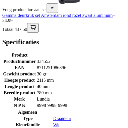
Voeg product toe aan set
Gamma deurkruk set Amsterdam rond rozet zwart aluminium
+
24.99
Totaal 437.50
Specificaties
Product
Productnummer
334552
EAN
8711251986396
Gewicht product
30 gr
Hoogte product
2115 mm
Lengte product
40 mm
Breedte product
780 mm
Merk
Lundia
N P K
9998-9998-9998
Algemeen
Type
Draaideur
Kleurfamilie
Wit