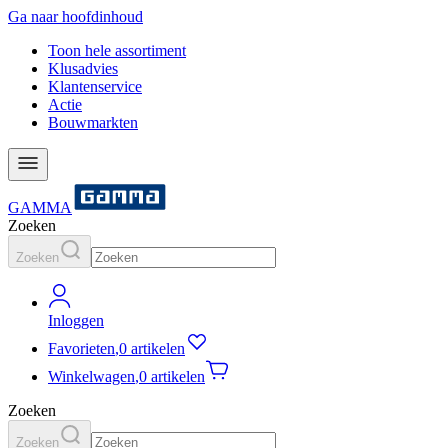
Ga naar hoofdinhoud
Toon hele assortiment
Klusadvies
Klantenservice
Actie
Bouwmarkten
GAMMA
Zoeken
Zoeken
Inloggen
Favorieten
,
0 artikelen
Winkelwagen
,
0 artikelen
Zoeken
Zoeken