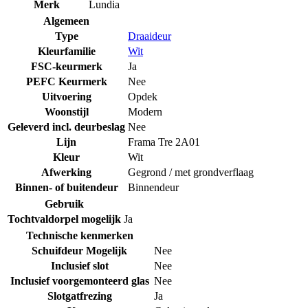
Merk
Lundia
Algemeen
Type
Draaideur
Kleurfamilie
Wit
FSC-keurmerk
Ja
PEFC Keurmerk
Nee
Uitvoering
Opdek
Woonstijl
Modern
Geleverd incl. deurbeslag
Nee
Lijn
Frama Tre 2A01
Kleur
Wit
Afwerking
Gegrond / met grondverflaag
Binnen- of buitendeur
Binnendeur
Gebruik
Tochtvaldorpel mogelijk
Ja
Technische kenmerken
Schuifdeur Mogelijk
Nee
Inclusief slot
Nee
Inclusief voorgemonteerd glas
Nee
Slotgatfrezing
Ja