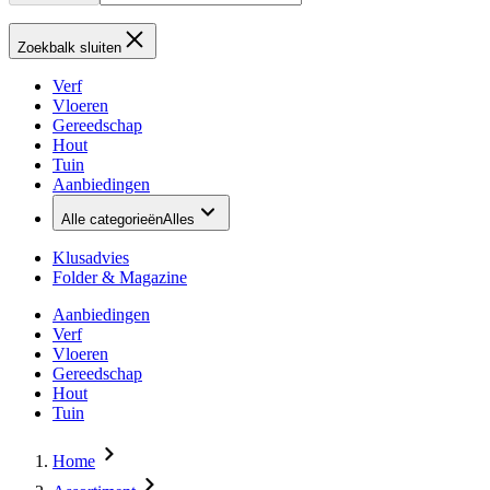
Zoekbalk sluiten
Verf
Vloeren
Gereedschap
Hout
Tuin
Aanbiedingen
Alle categorieën
Alles
Klusadvies
Folder & Magazine
Aanbiedingen
Verf
Vloeren
Gereedschap
Hout
Tuin
Home