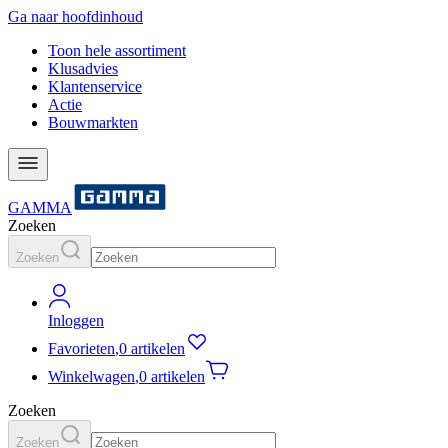
Ga naar hoofdinhoud
Toon hele assortiment
Klusadvies
Klantenservice
Actie
Bouwmarkten
GAMMA
Zoeken
Zoeken
Inloggen
Favorieten
,
0 artikelen
Winkelwagen
,
0 artikelen
Zoeken
Zoeken