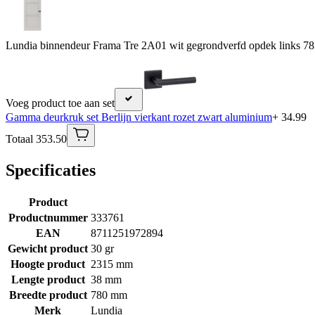
Lundia binnendeur Frama Tre 2A01 wit gegrondverfd opdek links 78
Voeg product toe aan set
Gamma deurkruk set Berlijn vierkant rozet zwart aluminium
+ 34.99
Totaal 353.50
Specificaties
Product
Productnummer
333761
EAN
8711251972894
Gewicht product
30 gr
Hoogte product
2315 mm
Lengte product
38 mm
Breedte product
780 mm
Merk
Lundia