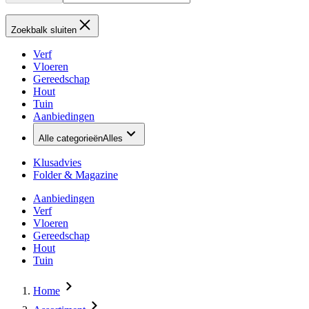
Zoekbalk sluiten
Verf
Vloeren
Gereedschap
Hout
Tuin
Aanbiedingen
Alle categorieën
Alles
Klusadvies
Folder & Magazine
Aanbiedingen
Verf
Vloeren
Gereedschap
Hout
Tuin
Home