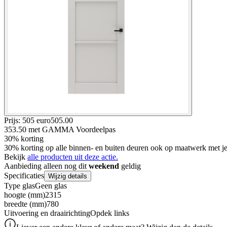
Prijs: 505 euro
505
.
00
353.50
met GAMMA Voordeelpas
30% korting
30% korting op alle binnen- en buiten deuren ook op maatwerk met
Bekijk
alle producten uit deze actie.
Aanbieding alleen nog dit
weekend
geldig
Specificaties
Wijzig details
Type glas
Geen glas
hoogte (mm)
2315
breedte (mm)
780
Uitvoering en draairichting
Opdek links