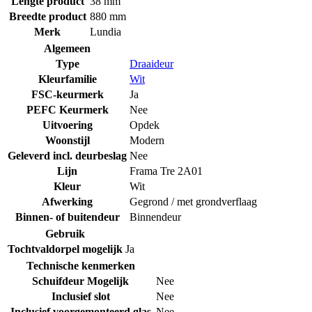
Lengte product
38 mm
Breedte product
880 mm
Merk
Lundia
Algemeen
Type
Draaideur
Kleurfamilie
Wit
FSC-keurmerk
Ja
PEFC Keurmerk
Nee
Uitvoering
Opdek
Woonstijl
Modern
Geleverd incl. deurbeslag
Nee
Lijn
Frama Tre 2A01
Kleur
Wit
Afwerking
Gegrond / met grondverflaag
Binnen- of buitendeur
Binnendeur
Gebruik
Tochtvaldorpel mogelijk
Ja
Technische kenmerken
Schuifdeur Mogelijk
Nee
Inclusief slot
Nee
Inclusief voorgemonteerd glas
Nee