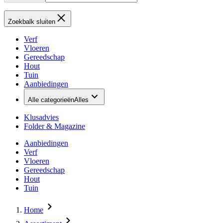
Zoekbalk sluiten
Verf
Vloeren
Gereedschap
Hout
Tuin
Aanbiedingen
Alle categorieën
Alles
Klusadvies
Folder & Magazine
Aanbiedingen
Verf
Vloeren
Gereedschap
Hout
Tuin
Home