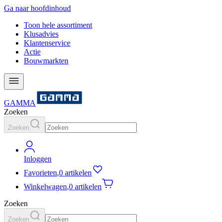
Ga naar hoofdinhoud
Toon hele assortiment
Klusadvies
Klantenservice
Actie
Bouwmarkten
GAMMA
Zoeken
Zoeken
Inloggen
Favorieten
,
0 artikelen
Winkelwagen
,
0 artikelen
Zoeken
Zoeken