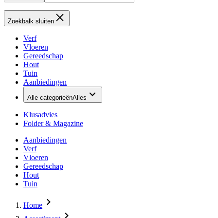
Zoekbalk sluiten
Verf
Vloeren
Gereedschap
Hout
Tuin
Aanbiedingen
Alle categorieën
Alles
Klusadvies
Folder & Magazine
Aanbiedingen
Verf
Vloeren
Gereedschap
Hout
Tuin
Home