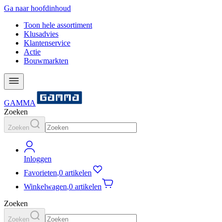
Ga naar hoofdinhoud
Toon hele assortiment
Klusadvies
Klantenservice
Actie
Bouwmarkten
GAMMA
Zoeken
Zoeken
Inloggen
Favorieten
,
0 artikelen
Winkelwagen
,
0 artikelen
Zoeken
Zoeken