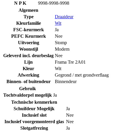
N P K
9998-9998-9998
Algemeen
Type
Draaideur
Kleurfamilie
Wit
FSC-keurmerk
Ja
PEFC Keurmerk
Nee
Uitvoering
Stomp
Woonstijl
Modern
Geleverd incl. deurbeslag
Nee
Lijn
Frama Tre 2A01
Kleur
Wit
Afwerking
Gegrond / met grondverflaag
Binnen- of buitendeur
Binnendeur
Gebruik
Tochtvaldorpel mogelijk
Ja
Technische kenmerken
Schuifdeur Mogelijk
Ja
Inclusief slot
Nee
Inclusief voorgemonteerd glas
Nee
Slotgatfrezing
Ja