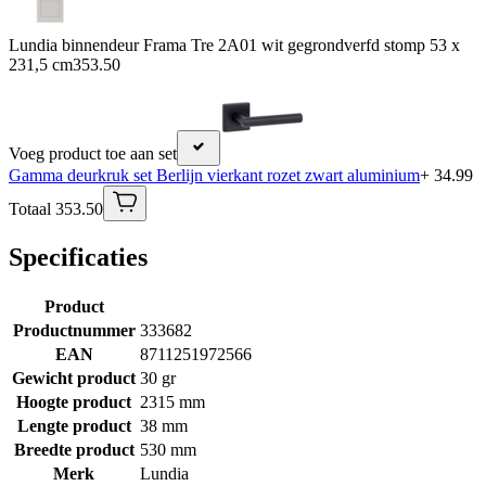
Lundia binnendeur Frama Tre 2A01 wit gegrondverfd stomp 53 x
231,5 cm
353.50
Voeg product toe aan set
Gamma deurkruk set Berlijn vierkant rozet zwart aluminium
+ 34.99
Totaal 353.50
Specificaties
Product
Productnummer
333682
EAN
8711251972566
Gewicht product
30 gr
Hoogte product
2315 mm
Lengte product
38 mm
Breedte product
530 mm
Merk
Lundia