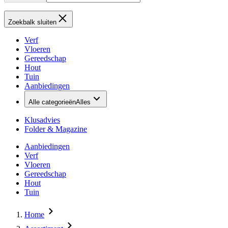
Zoekbalk sluiten
Verf
Vloeren
Gereedschap
Hout
Tuin
Aanbiedingen
Alle categorieën
Alles
Klusadvies
Folder & Magazine
Aanbiedingen
Verf
Vloeren
Gereedschap
Hout
Tuin
Home