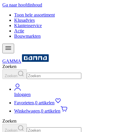
Ga naar hoofdinhoud
Toon hele assortiment
Klusadvies
Klantenservice
Actie
Bouwmarkten
GAMMA
Zoeken
Zoeken
Inloggen
Favorieten
,
0 artikelen
Winkelwagen
,
0 artikelen
Zoeken
Zoeken