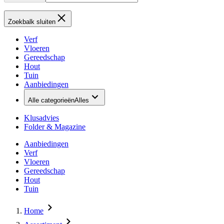
Zoekbalk sluiten
Verf
Vloeren
Gereedschap
Hout
Tuin
Aanbiedingen
Alle categorieën
Alles
Klusadvies
Folder & Magazine
Aanbiedingen
Verf
Vloeren
Gereedschap
Hout
Tuin
Home