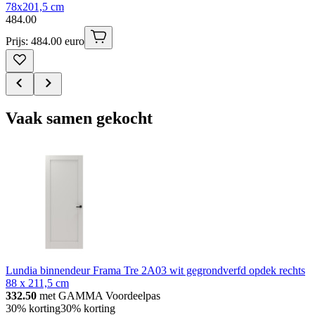
78x201,5 cm
484
.
00
Prijs: 484.00 euro
Vaak samen gekocht
Lundia binnendeur Frama Tre 2A03 wit gegrondverfd opdek rechts
88 x 211,5 cm
332.50
met GAMMA Voordeelpas
30% korting
30% korting