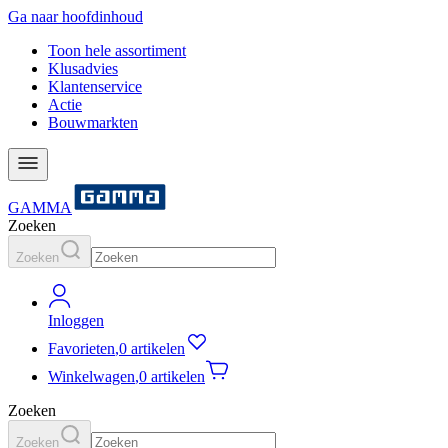
Ga naar hoofdinhoud
Toon hele assortiment
Klusadvies
Klantenservice
Actie
Bouwmarkten
GAMMA
Zoeken
Zoeken
Inloggen
Favorieten
,
0 artikelen
Winkelwagen
,
0 artikelen
Zoeken
Zoeken