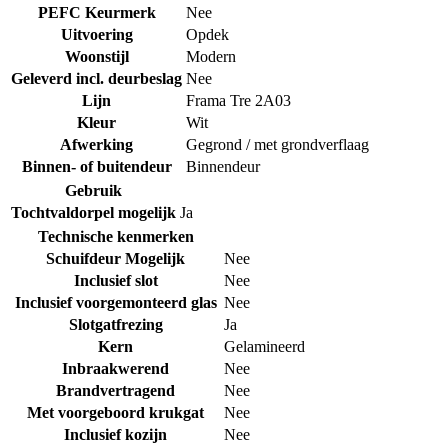
PEFC Keurmerk
Nee
Uitvoering
Opdek
Woonstijl
Modern
Geleverd incl. deurbeslag
Nee
Lijn
Frama Tre 2A03
Kleur
Wit
Afwerking
Gegrond / met grondverflaag
Binnen- of buitendeur
Binnendeur
Gebruik
Tochtvaldorpel mogelijk
Ja
Technische kenmerken
Schuifdeur Mogelijk
Nee
Inclusief slot
Nee
Inclusief voorgemonteerd glas
Nee
Slotgatfrezing
Ja
Kern
Gelamineerd
Inbraakwerend
Nee
Brandvertragend
Nee
Met voorgeboord krukgat
Nee
Inclusief kozijn
Nee