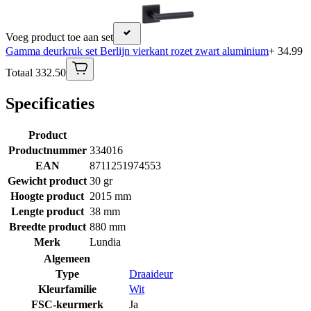
Voeg product toe aan set
Gamma deurkruk set Berlijn vierkant rozet zwart aluminium
+ 34.99
Totaal 332.50
Specificaties
Product
Productnummer
334016
EAN
8711251974553
Gewicht product
30 gr
Hoogte product
2015 mm
Lengte product
38 mm
Breedte product
880 mm
Merk
Lundia
Algemeen
Type
Draaideur
Kleurfamilie
Wit
FSC-keurmerk
Ja