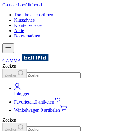
Ga naar hoofdinhoud
Toon hele assortiment
Klusadvies
Klantenservice
Actie
Bouwmarkten
GAMMA
Zoeken
Zoeken
Inloggen
Favorieten
,
0 artikelen
Winkelwagen
,
0 artikelen
Zoeken
Zoeken