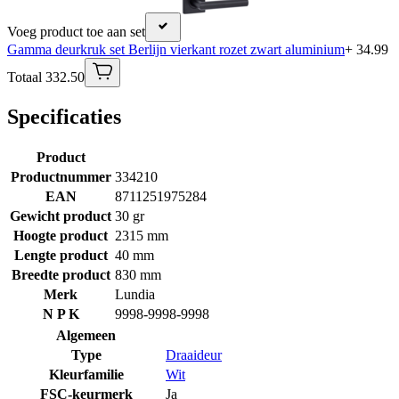
Voeg product toe aan set
Gamma deurkruk set Berlijn vierkant rozet zwart aluminium
+ 34.99
Totaal 332.50
Specificaties
Product
Productnummer
334210
EAN
8711251975284
Gewicht product
30 gr
Hoogte product
2315 mm
Lengte product
40 mm
Breedte product
830 mm
Merk
Lundia
N P K
9998-9998-9998
Algemeen
Type
Draaideur
Kleurfamilie
Wit
FSC-keurmerk
Ja