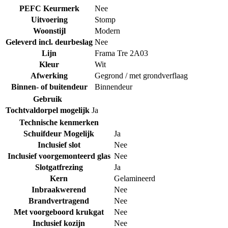
PEFC Keurmerk
Nee
Uitvoering
Stomp
Woonstijl
Modern
Geleverd incl. deurbeslag
Nee
Lijn
Frama Tre 2A03
Kleur
Wit
Afwerking
Gegrond / met grondverflaag
Binnen- of buitendeur
Binnendeur
Gebruik
Tochtvaldorpel mogelijk
Ja
Technische kenmerken
Schuifdeur Mogelijk
Ja
Inclusief slot
Nee
Inclusief voorgemonteerd glas
Nee
Slotgatfrezing
Ja
Kern
Gelamineerd
Inbraakwerend
Nee
Brandvertragend
Nee
Met voorgeboord krukgat
Nee
Inclusief kozijn
Nee