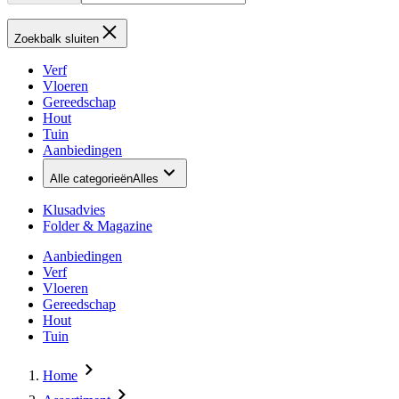
Zoekbalk sluiten
Verf
Vloeren
Gereedschap
Hout
Tuin
Aanbiedingen
Alle categorieën
Alles
Klusadvies
Folder & Magazine
Aanbiedingen
Verf
Vloeren
Gereedschap
Hout
Tuin
Home