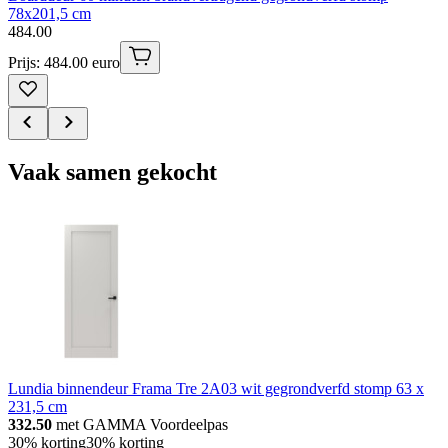
78x201,5 cm
484
.
00
Prijs: 484.00 euro
Vaak samen gekocht
Lundia binnendeur Frama Tre 2A03 wit gegrondverfd stomp 63 x
231,5 cm
332.50
met GAMMA Voordeelpas
30% korting
30% korting