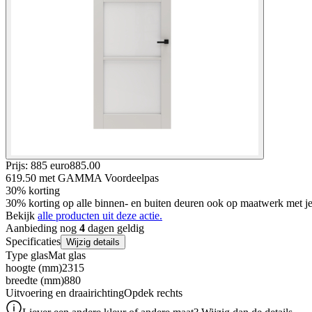
Prijs: 885 euro
885
.
00
619.50
met GAMMA Voordeelpas
30% korting
30% korting op alle binnen- en buiten deuren ook op maatwerk met
Bekijk
alle producten uit deze actie.
Aanbieding nog
4
dagen geldig
Specificaties
Wijzig details
Type glas
Mat glas
hoogte (mm)
2315
breedte (mm)
880
Uitvoering en draairichting
Opdek rechts