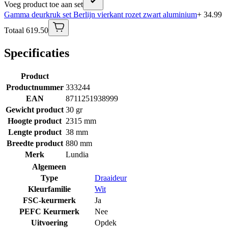
Voeg product toe aan set
Gamma deurkruk set Berlijn vierkant rozet zwart aluminium
+ 34.99
Totaal 619.50
Specificaties
Product
Productnummer
333244
EAN
8711251938999
Gewicht product
30 gr
Hoogte product
2315 mm
Lengte product
38 mm
Breedte product
880 mm
Merk
Lundia
Algemeen
Type
Draaideur
Kleurfamilie
Wit
FSC-keurmerk
Ja
PEFC Keurmerk
Nee
Uitvoering
Opdek