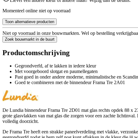
Liever een andere kleur of andere maat? Wijzig dan de details.
Momenteel online niet op voorraad
Toon alternatieve producten
Niet op voorraad in onze bouwmarkten. Wel op bestelling verkrijgbaa
Zoek bouwmarkt in de buurt
Productomschrijving
Gegrondverfd, af te lakken in iedere kleur
Met voorgeboord slotgat en paumellegaten
Past goed in onder andere moderne, minimalistische en Scandin
Goed te combineren met de binnendeur Frama Tre 2A01
De Lundia binnendeur Frama Tre 2D01 mat glas rechts opdek 88 x 231,
grote glasvlakken van mat glas die zorgen voor een zachte lichtinval.
volledig doorzicht.
De Frama Tre heeft een strakke paneelverdeling met vlakke, verzonken 
gegrondverfd zodat je hem zelf nog kunt aflakken in de kleur die jij wi