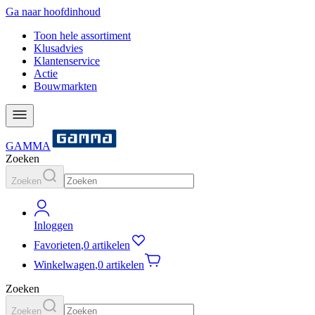
Ga naar hoofdinhoud
Toon hele assortiment
Klusadvies
Klantenservice
Actie
Bouwmarkten
GAMMA
Zoeken
Zoeken
Inloggen
Favorieten
,
0 artikelen
Winkelwagen
,
0 artikelen
Zoeken
Zoeken