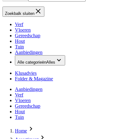
Zoekbalk sluiten
Verf
Vloeren
Gereedschap
Hout
Tuin
Aanbiedingen
Alle categorieën
Alles
Klusadvies
Folder & Magazine
Aanbiedingen
Verf
Vloeren
Gereedschap
Hout
Tuin
Home