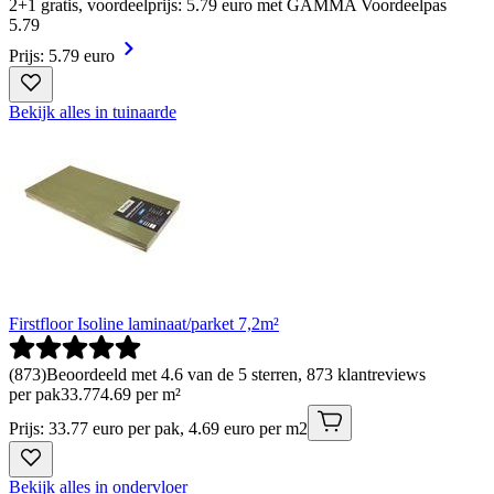
2+1 gratis, voordeelprijs: 5.79 euro met GAMMA Voordeelpas
5
.
79
Prijs: 5.79 euro
Bekijk alles in tuinaarde
Firstfloor Isoline laminaat/parket 7,2m²
(
873
)
Beoordeeld met 4.6 van de 5 sterren, 873 klantreviews
per pak
33
.
77
4.69 per m²
Prijs: 33.77 euro per pak, 4.69 euro per m2
Bekijk alles in ondervloer