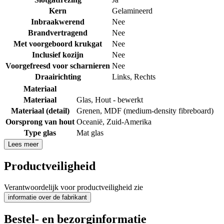
Kern
Gelamineerd
Inbraakwerend
Nee
Brandvertragend
Nee
Met voorgeboord krukgat
Nee
Inclusief kozijn
Nee
Voorgefreesd voor scharnieren
Nee
Draairichting
Links
,
Rechts
Materiaal
Materiaal
Glas
,
Hout - bewerkt
Materiaal (detail)
Grenen
,
MDF (medium-density fibreboard)
Oorsprong van hout
Oceanië
,
Zuid-Amerika
Type glas
Mat glas
Lees meer
Productveiligheid
Verantwoordelijk voor productveiligheid zie
informatie over de fabrikant
Bestel- en bezorginformatie