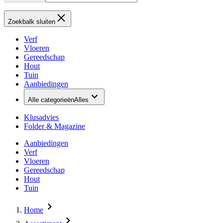
Zoekbalk sluiten
Verf
Vloeren
Gereedschap
Hout
Tuin
Aanbiedingen
Alle categorieën
Alles
Klusadvies
Folder & Magazine
Aanbiedingen
Verf
Vloeren
Gereedschap
Hout
Tuin
Home