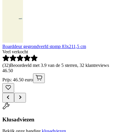
Boarddeur gegrondverfd stomp 83x211,5 cm
Veel verkocht
(
32
)
Beoordeeld met 3.9 van de 5 sterren, 32 klantreviews
46
.
50
Prijs: 46.50 euro
Klusadviezen
Bekijk onze handige
klusadviezen