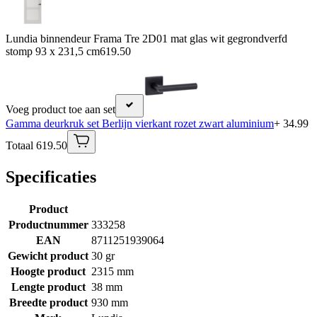
Lundia binnendeur Frama Tre 2D01 mat glas wit gegrondverfd
stomp 93 x 231,5 cm
619.50
Voeg product toe aan set
Gamma deurkruk set Berlijn vierkant rozet zwart aluminium
+ 34.99
Totaal 619.50
Specificaties
Product
Productnummer
333258
EAN
8711251939064
Gewicht product
30 gr
Hoogte product
2315 mm
Lengte product
38 mm
Breedte product
930 mm