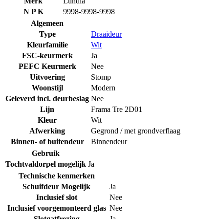
Merk
Lundia
N P K
9998-9998-9998
Algemeen
Type
Draaideur
Kleurfamilie
Wit
FSC-keurmerk
Ja
PEFC Keurmerk
Nee
Uitvoering
Stomp
Woonstijl
Modern
Geleverd incl. deurbeslag
Nee
Lijn
Frama Tre 2D01
Kleur
Wit
Afwerking
Gegrond / met grondverflaag
Binnen- of buitendeur
Binnendeur
Gebruik
Tochtvaldorpel mogelijk
Ja
Technische kenmerken
Schuifdeur Mogelijk
Ja
Inclusief slot
Nee
Inclusief voorgemonteerd glas
Nee
Slotgatfrezing
Ja