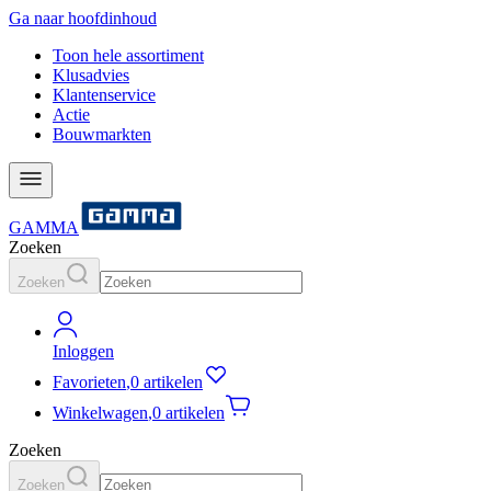
Ga naar hoofdinhoud
Toon hele assortiment
Klusadvies
Klantenservice
Actie
Bouwmarkten
GAMMA
Zoeken
Zoeken
Inloggen
Favorieten
,
0 artikelen
Winkelwagen
,
0 artikelen
Zoeken
Zoeken