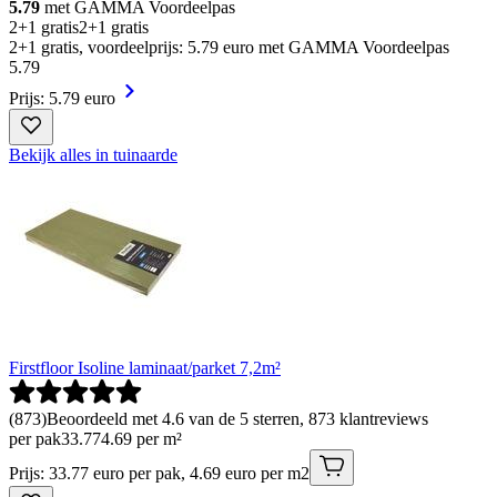
5.79
met GAMMA Voordeelpas
2+1 gratis
2+1 gratis
2+1 gratis, voordeelprijs: 5.79 euro met GAMMA Voordeelpas
5
.
79
Prijs: 5.79 euro
Bekijk alles in tuinaarde
Firstfloor Isoline laminaat/parket 7,2m²
(
873
)
Beoordeeld met 4.6 van de 5 sterren, 873 klantreviews
per pak
33
.
77
4.69 per m²
Prijs: 33.77 euro per pak, 4.69 euro per m2