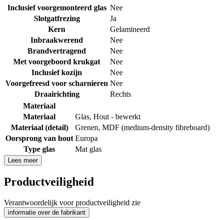
Inclusief voorgemonteerd glas
Nee
Slotgatfrezing
Ja
Kern
Gelamineerd
Inbraakwerend
Nee
Brandvertragend
Nee
Met voorgeboord krukgat
Nee
Inclusief kozijn
Nee
Voorgefreesd voor scharnieren
Nee
Draairichting
Rechts
Materiaal
Materiaal
Glas
,
Hout - bewerkt
Materiaal (detail)
Grenen
,
MDF (medium-density fibreboard)
Oorsprong van hout
Europa
Type glas
Mat glas
Lees meer
Productveiligheid
Verantwoordelijk voor productveiligheid zie
informatie over de fabrikant