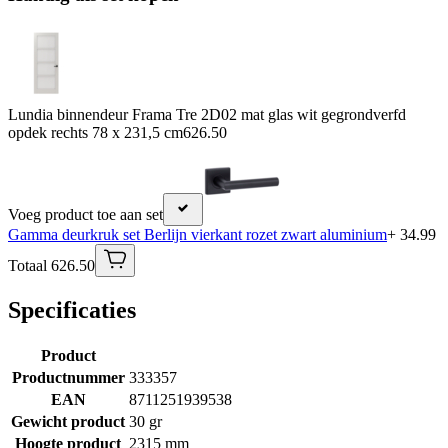
Lundia binnendeur Frama Tre 2D02 mat glas wit gegrondverfd
opdek rechts 78 x 231,5 cm
626.50
Voeg product toe aan set
Gamma deurkruk set Berlijn vierkant rozet zwart aluminium
+ 34.99
Totaal 626.50
Specificaties
Product
Productnummer
333357
EAN
8711251939538
Gewicht product
30 gr
Hoogte product
2315 mm