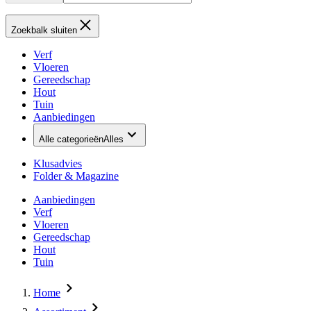
Zoekbalk sluiten
Verf
Vloeren
Gereedschap
Hout
Tuin
Aanbiedingen
Alle categorieën
Alles
Klusadvies
Folder & Magazine
Aanbiedingen
Verf
Vloeren
Gereedschap
Hout
Tuin
Home