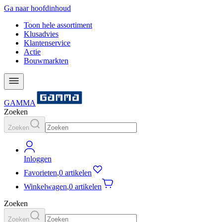
Ga naar hoofdinhoud
Toon hele assortiment
Klusadvies
Klantenservice
Actie
Bouwmarkten
GAMMA
Zoeken
Zoeken
Inloggen
Favorieten
,
0 artikelen
Winkelwagen
,
0 artikelen
Zoeken
Zoeken