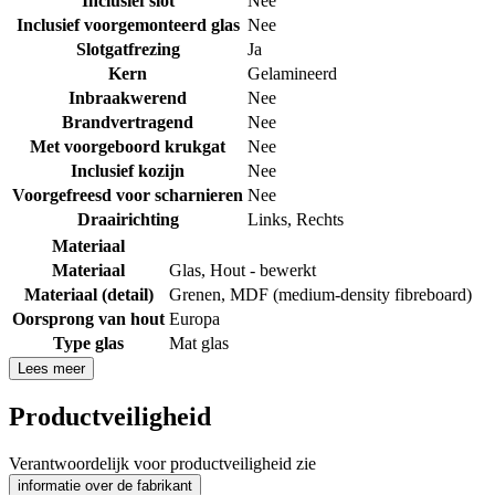
Inclusief slot
Nee
Inclusief voorgemonteerd glas
Nee
Slotgatfrezing
Ja
Kern
Gelamineerd
Inbraakwerend
Nee
Brandvertragend
Nee
Met voorgeboord krukgat
Nee
Inclusief kozijn
Nee
Voorgefreesd voor scharnieren
Nee
Draairichting
Links
,
Rechts
Materiaal
Materiaal
Glas
,
Hout - bewerkt
Materiaal (detail)
Grenen
,
MDF (medium-density fibreboard)
Oorsprong van hout
Europa
Type glas
Mat glas
Lees meer
Productveiligheid
Verantwoordelijk voor productveiligheid zie
informatie over de fabrikant