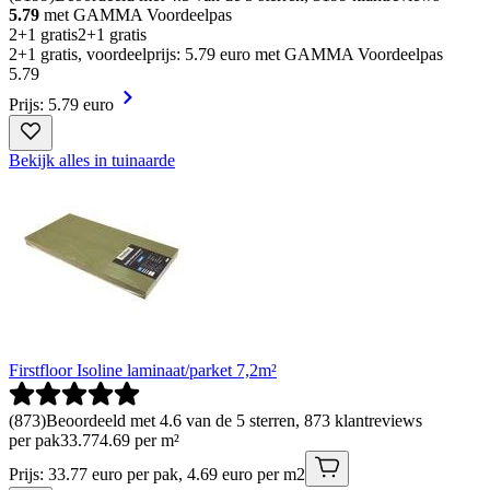
5.79
met GAMMA Voordeelpas
2+1 gratis
2+1 gratis
2+1 gratis, voordeelprijs: 5.79 euro met GAMMA Voordeelpas
5
.
79
Prijs: 5.79 euro
Bekijk alles in tuinaarde
Firstfloor Isoline laminaat/parket 7,2m²
(
873
)
Beoordeeld met 4.6 van de 5 sterren, 873 klantreviews
per pak
33
.
77
4.69 per m²
Prijs: 33.77 euro per pak, 4.69 euro per m2