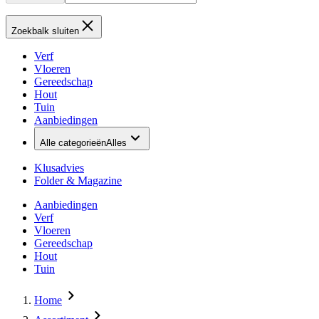
Zoekbalk sluiten
Verf
Vloeren
Gereedschap
Hout
Tuin
Aanbiedingen
Alle categorieën
Alles
Klusadvies
Folder & Magazine
Aanbiedingen
Verf
Vloeren
Gereedschap
Hout
Tuin
Home