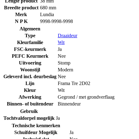
Lengte product
38 mm
Breedte product
680 mm
Merk
Lundia
N P K
9998-9998-9998
Algemeen
Type
Draaideur
Kleurfamilie
Wit
FSC-keurmerk
Ja
PEFC Keurmerk
Nee
Uitvoering
Stomp
Woonstijl
Modern
Geleverd incl. deurbeslag
Nee
Lijn
Frama Tre 2D02
Kleur
Wit
Afwerking
Gegrond / met grondverflaag
Binnen- of buitendeur
Binnendeur
Gebruik
Tochtvaldorpel mogelijk
Ja
Technische kenmerken
Schuifdeur Mogelijk
Ja