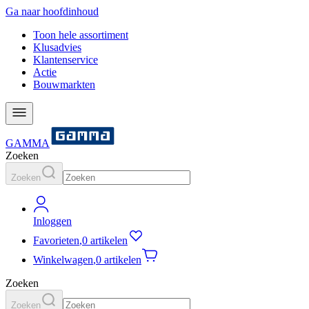
Ga naar hoofdinhoud
Toon hele assortiment
Klusadvies
Klantenservice
Actie
Bouwmarkten
GAMMA
Zoeken
Zoeken
Inloggen
Favorieten
,
0 artikelen
Winkelwagen
,
0 artikelen
Zoeken
Zoeken