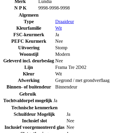
Merk
Lundia
N P K
9998-9998-9998
Algemeen
Type
Draaideur
Kleurfamilie
Wit
FSC-keurmerk
Ja
PEFC Keurmerk
Nee
Uitvoering
Stomp
Woonstijl
Modern
Geleverd incl. deurbeslag
Nee
Lijn
Frama Tre 2D02
Kleur
Wit
Afwerking
Gegrond / met grondverflaag
Binnen- of buitendeur
Binnendeur
Gebruik
Tochtvaldorpel mogelijk
Ja
Technische kenmerken
Schuifdeur Mogelijk
Ja
Inclusief slot
Nee
Inclusief voorgemonteerd glas
Nee