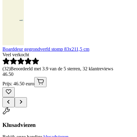
Boarddeur gegrondverfd stomp 83x211,5 cm
Veel verkocht
(
32
)
Beoordeeld met 3.9 van de 5 sterren, 32 klantreviews
46
.
50
Prijs: 46.50 euro
Klusadviezen
Bekijk onze handige
klusadviezen