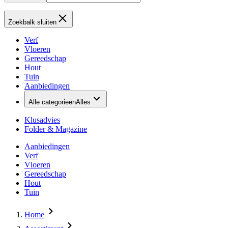
Zoekbalk sluiten
Verf
Vloeren
Gereedschap
Hout
Tuin
Aanbiedingen
Alle categorieën
Alles
Klusadvies
Folder & Magazine
Aanbiedingen
Verf
Vloeren
Gereedschap
Hout
Tuin
Home