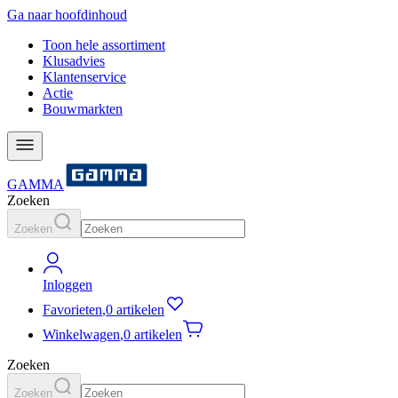
Ga naar hoofdinhoud
Toon hele assortiment
Klusadvies
Klantenservice
Actie
Bouwmarkten
GAMMA
Zoeken
Zoeken
Inloggen
Favorieten
,
0 artikelen
Winkelwagen
,
0 artikelen
Zoeken
Zoeken