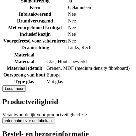
Slotgatfrezing
Ja
Kern
Gelamineerd
Inbraakwerend
Nee
Brandvertragend
Nee
Met voorgeboord krukgat
Nee
Inclusief kozijn
Nee
Voorgefreesd voor scharnieren
Nee
Draairichting
Links
,
Rechts
Materiaal
Materiaal
Glas
,
Hout - bewerkt
Materiaal (detail)
Grenen
,
MDF (medium-density fibreboard)
Oorsprong van hout
Europa
Type glas
Mat glas
Lees meer
Productveiligheid
Verantwoordelijk voor productveiligheid zie
informatie over de fabrikant
Bestel- en bezorginformatie