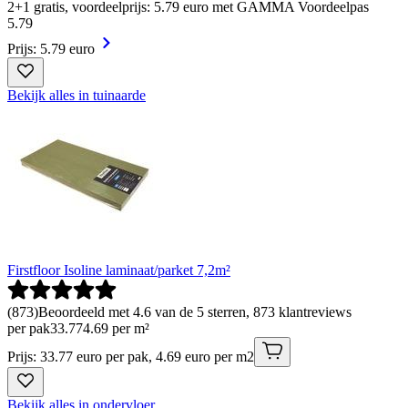
2+1 gratis, voordeelprijs: 5.79 euro met GAMMA Voordeelpas
5
.
79
Prijs: 5.79 euro
Bekijk alles in tuinaarde
Firstfloor Isoline laminaat/parket 7,2m²
(
873
)
Beoordeeld met 4.6 van de 5 sterren, 873 klantreviews
per pak
33
.
77
4.69 per m²
Prijs: 33.77 euro per pak, 4.69 euro per m2
Bekijk alles in ondervloer