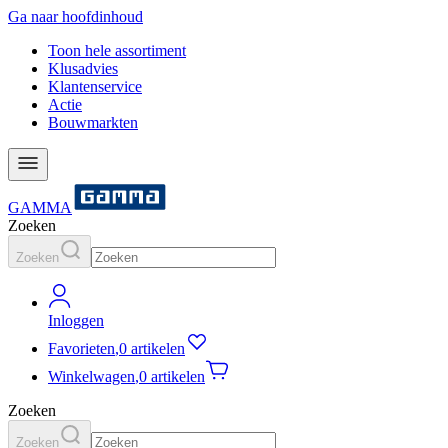
Ga naar hoofdinhoud
Toon hele assortiment
Klusadvies
Klantenservice
Actie
Bouwmarkten
GAMMA
Zoeken
Zoeken
Inloggen
Favorieten
,
0 artikelen
Winkelwagen
,
0 artikelen
Zoeken
Zoeken