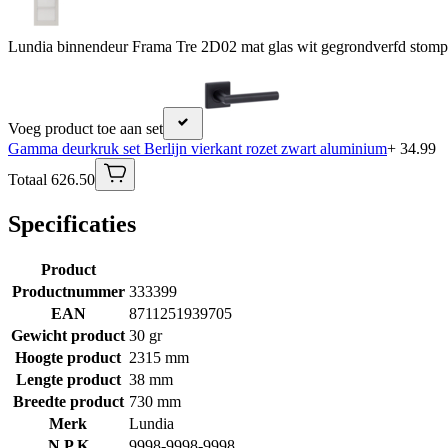
Lundia binnendeur Frama Tre 2D02 mat glas wit gegrondverfd stomp
Voeg product toe aan set
Gamma deurkruk set Berlijn vierkant rozet zwart aluminium
+ 34.99
Totaal 626.50
Specificaties
Product
Productnummer
333399
EAN
8711251939705
Gewicht product
30 gr
Hoogte product
2315 mm
Lengte product
38 mm
Breedte product
730 mm
Merk
Lundia
N P K
9998-9998-9998