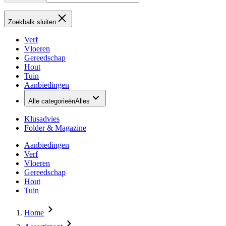
Zoekbalk sluiten
Verf
Vloeren
Gereedschap
Hout
Tuin
Aanbiedingen
Alle categorieën
Alles
Klusadvies
Folder & Magazine
Aanbiedingen
Verf
Vloeren
Gereedschap
Hout
Tuin
Home