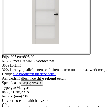
Prijs: 895 euro
895
.
00
626.50
met GAMMA Voordeelpas
30% korting
30% korting op alle binnen- en buiten deuren ook op maatwerk met
Bekijk
alle producten uit deze actie.
Aanbieding alleen nog dit
weekend
geldig
Specificaties
Wijzig details
Type glas
Mat glas
hoogte (mm)
2315
breedte (mm)
730
Uitvoering en draairichting
Stomp