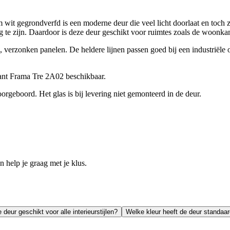
t gegrondverfd is een moderne deur die veel licht doorlaat en toch zo
ig te zijn. Daardoor is deze deur geschikt voor ruimtes zoals de woonk
 verzonken panelen. De heldere lijnen passen goed bij een industriële 
iant Frama Tre 2A02 beschikbaar.
oorgeboord. Het glas is bij levering niet gemonteerd in de deur.
help je graag met je klus.
e deur geschikt voor alle interieurstijlen?
Welke kleur heeft de deur standaa