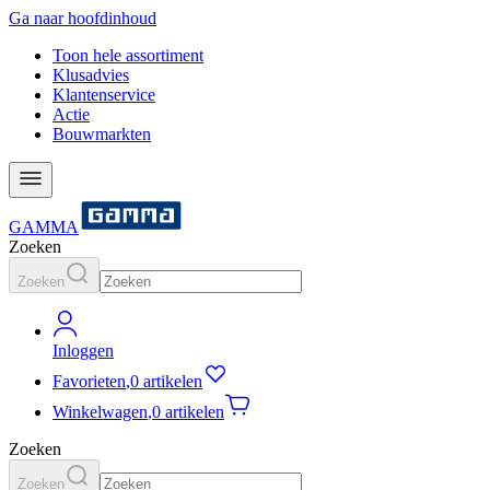
Ga naar hoofdinhoud
Toon hele assortiment
Klusadvies
Klantenservice
Actie
Bouwmarkten
GAMMA
Zoeken
Zoeken
Inloggen
Favorieten
,
0 artikelen
Winkelwagen
,
0 artikelen
Zoeken
Zoeken