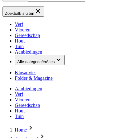
Zoekbalk sluiten
Verf
Vloeren
Gereedschap
Hout
Tuin
Aanbiedingen
Alle categorieën
Alles
Klusadvies
Folder & Magazine
Aanbiedingen
Verf
Vloeren
Gereedschap
Hout
Tuin
Home