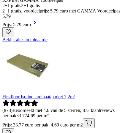
5.79
met GAMMA Voordeelpas
2+1 gratis
2+1 gratis
2+1 gratis, voordeelprijs: 5.79 euro met GAMMA Voordeelpas
5
.
79
Prijs: 5.79 euro
Bekijk alles in tuinaarde
Firstfloor Isoline laminaat/parket 7,2m²
(
873
)
Beoordeeld met 4.6 van de 5 sterren, 873 klantreviews
per pak
33
.
77
4.69 per m²
Prijs: 33.77 euro per pak, 4.69 euro per m2