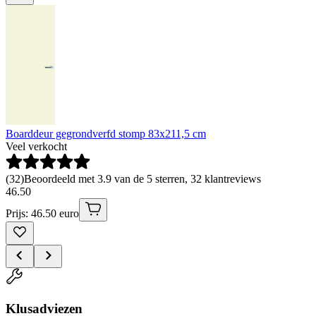
Boarddeur gegrondverfd stomp 83x211,5 cm
Veel verkocht
(
32
)
Beoordeeld met 3.9 van de 5 sterren, 32 klantreviews
46
.
50
Prijs: 46.50 euro
Klusadviezen