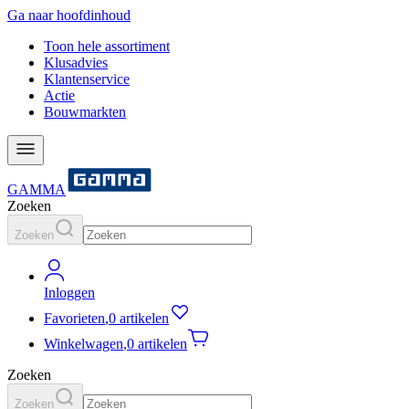
Ga naar hoofdinhoud
Toon hele assortiment
Klusadvies
Klantenservice
Actie
Bouwmarkten
GAMMA
Zoeken
Zoeken
Inloggen
Favorieten
,
0 artikelen
Winkelwagen
,
0 artikelen
Zoeken
Zoeken