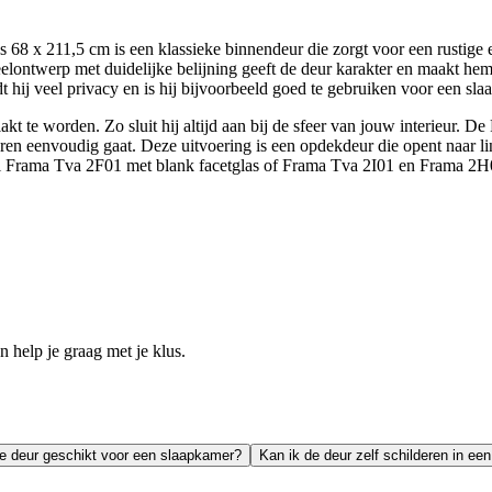
 x 211,5 cm is een klassieke binnendeur die zorgt voor een rustige en 
eelontwerp met duidelijke belijning geeft de deur karakter en maakt hem
t hij veel privacy en is hij bijvoorbeeld goed te gebruiken voor een sl
kt te worden. Zo sluit hij altijd aan bij de sfeer van jouw interieur. De
n eenvoudig gaat. Deze uitvoering is een opdekdeur die opent naar link
del Frama Tva 2F01 met blank facetglas of Frama Tva 2I01 en Frama 2H01
help je graag met je klus.
de deur geschikt voor een slaapkamer?
Kan ik de deur zelf schilderen in ee