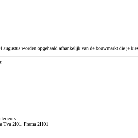
 24 augustus worden opgehaald afhankelijk van de bouwmarkt die je kies
r.
nterieurs
ma Tva 2I01, Frama 2H01