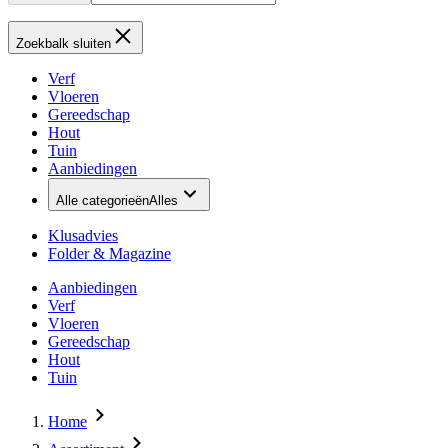
Zoekbalk sluiten
Verf
Vloeren
Gereedschap
Hout
Tuin
Aanbiedingen
Alle categorieën
Alles
Klusadvies
Folder & Magazine
Aanbiedingen
Verf
Vloeren
Gereedschap
Hout
Tuin
Home