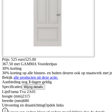
Prijs: 525 euro
525
.
00
367.50
met GAMMA Voordeelpas
30% korting
30% korting op alle binnen- en buiten deuren ook op maatwerk met
Bekijk
alle producten uit deze actie.
Aanbieding nog
3
dagen geldig
Specificaties
Wijzig details
Lijn
Frama Tva 2A01
hoogte (mm)
2115
breedte (mm)
680
Uitvoering en draairichting
Opdek links