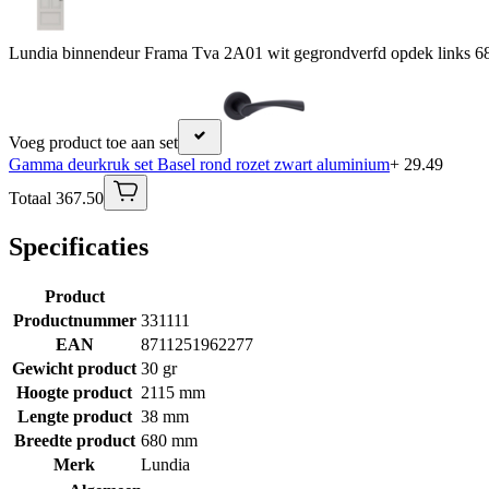
Lundia binnendeur Frama Tva 2A01 wit gegrondverfd opdek links 6
Voeg product toe aan set
Gamma deurkruk set Basel rond rozet zwart aluminium
+ 29.49
Totaal 367.50
Specificaties
Product
Productnummer
331111
EAN
8711251962277
Gewicht product
30 gr
Hoogte product
2115 mm
Lengte product
38 mm
Breedte product
680 mm
Merk
Lundia