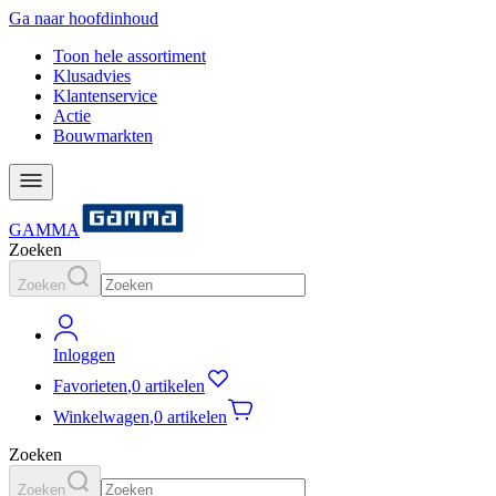
Ga naar hoofdinhoud
Toon hele assortiment
Klusadvies
Klantenservice
Actie
Bouwmarkten
GAMMA
Zoeken
Zoeken
Inloggen
Favorieten
,
0 artikelen
Winkelwagen
,
0 artikelen
Zoeken
Zoeken