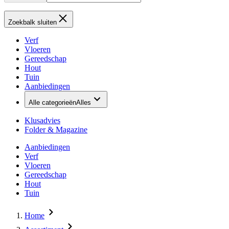
Zoekbalk sluiten
Verf
Vloeren
Gereedschap
Hout
Tuin
Aanbiedingen
Alle categorieën
Alles
Klusadvies
Folder & Magazine
Aanbiedingen
Verf
Vloeren
Gereedschap
Hout
Tuin
Home