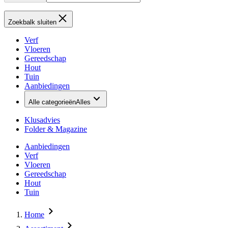
Zoekbalk sluiten
Verf
Vloeren
Gereedschap
Hout
Tuin
Aanbiedingen
Alle categorieën
Alles
Klusadvies
Folder & Magazine
Aanbiedingen
Verf
Vloeren
Gereedschap
Hout
Tuin
Home