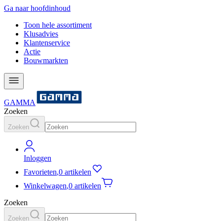
Ga naar hoofdinhoud
Toon hele assortiment
Klusadvies
Klantenservice
Actie
Bouwmarkten
GAMMA
Zoeken
Zoeken
Inloggen
Favorieten
,
0 artikelen
Winkelwagen
,
0 artikelen
Zoeken
Zoeken