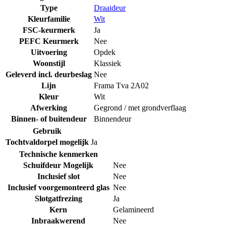
Type
Draaideur
Kleurfamilie
Wit
FSC-keurmerk
Ja
PEFC Keurmerk
Nee
Uitvoering
Opdek
Woonstijl
Klassiek
Geleverd incl. deurbeslag
Nee
Lijn
Frama Tva 2A02
Kleur
Wit
Afwerking
Gegrond / met grondverflaag
Binnen- of buitendeur
Binnendeur
Gebruik
Tochtvaldorpel mogelijk
Ja
Technische kenmerken
Schuifdeur Mogelijk
Nee
Inclusief slot
Nee
Inclusief voorgemonteerd glas
Nee
Slotgatfrezing
Ja
Kern
Gelamineerd
Inbraakwerend
Nee