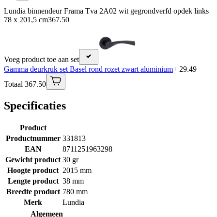
Lundia binnendeur Frama Tva 2A02 wit gegrondverfd opdek links
78 x 201,5 cm
367.50
Voeg product toe aan set
Gamma deurkruk set Basel rond rozet zwart aluminium
+ 29.49
Totaal 367.50
Specificaties
Product
Productnummer
331813
EAN
8711251963298
Gewicht product
30 gr
Hoogte product
2015 mm
Lengte product
38 mm
Breedte product
780 mm
Merk
Lundia
Algemeen